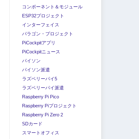
Raspberry Piパッケージングユニ
ラ
コンポーネント＆モジュール
ットを購入すると、1日無料ソフ
れ
ESP32プロジェクト
トウェア相談が受けられます！
ラズ
インターフェイス
ラズパイ・ベリー
による
|
5月 15, 2024
パラゴン・プロジェクト
PiCockpitアプリ
PiCockpitニュース
パイソン
パイソン派遣
ラズベリーパイ5
ラズベリーパイ派遣
Raspberry Pi Pico
Raspberry Piプロジェクト
Raspberry Pi Zero 2
SDカード
スマートオフィス