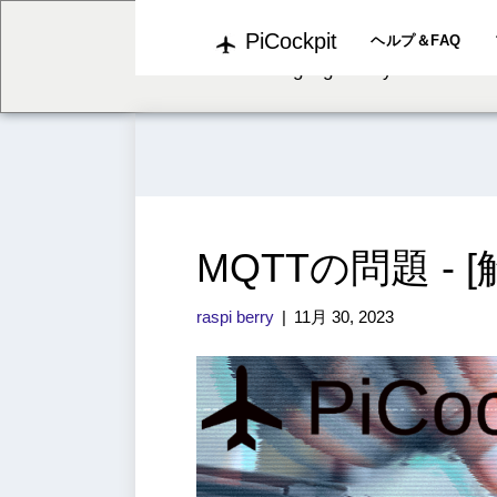
PiCockpit
We've detected you might b
ヘルプ＆FAQ
language. Do you want to c
MQTTの問題 -
raspi berry
|
11月 30, 2023