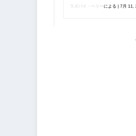
方法
ラズパイ・ベリー
による
|
7月 11, 2024
9月 20, 2024