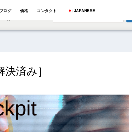
e speaking a different
ブログ
価格
コンタクト
JAPANESE
English
hange to:
 [解決済み］