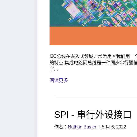
I2C总线在嵌入式领域非常常用。我们用一个例
的特点 集成电路间总线是一种同步串行通信
了...
阅读更多
SPI - 串行外设接口
作者：
Nathan Busler
|
5 月 6, 2022