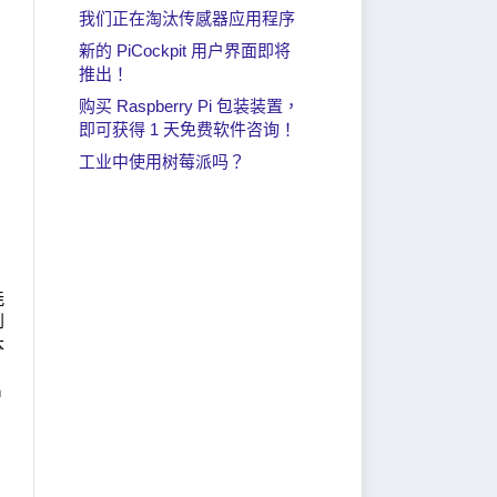
步
我们正在淘汰传感器应用程序
新的 PiCockpit 用户界面即将
推出！
购买 Raspberry Pi 包装装置，
即可获得 1 天免费软件咨询！
工业中使用树莓派吗？
能
到
本
h
和