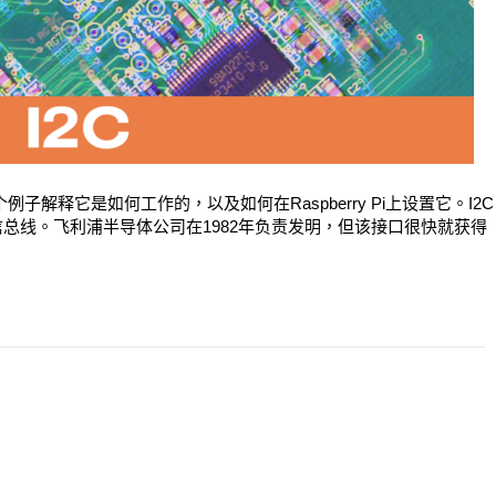
子解释它是如何工作的，以及如何在Raspberry Pi上设置它。I2C
总线。飞利浦半导体公司在1982年负责发明，但该接口很快就获得