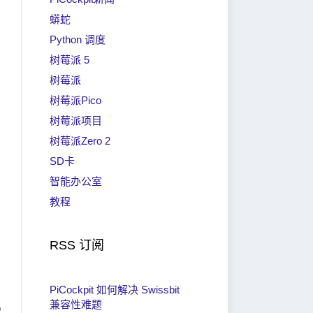
蟒蛇
Python 调度
树莓派 5
树莓派
树莓派Pico
树莓派项目
树莓派Zero 2
SD卡
智能办公室
教程
RSS 订阅
PiCockpit 如何解决 Swissbit
兼容性难题
串