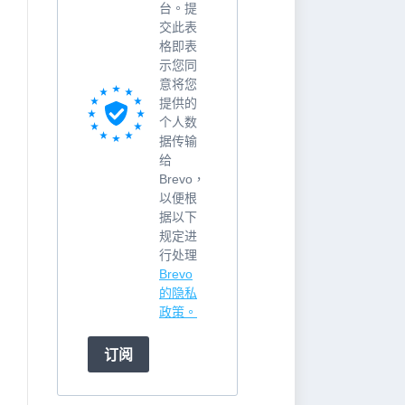
台。提
交此表
格即表
示您同
意将您
提供的
个人数
据传输
给
Brevo，
以便根
据以下
规定进
行处理
Brevo
的隐私
政策。
订阅