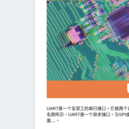
UART是一个全双工的串行接口。它使两个
名称所示，UART是一个异步接口。与SP
度....。