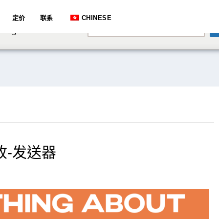
e speaking a different
定价
联系
CHINESE
English
hange to:
接收-发送器