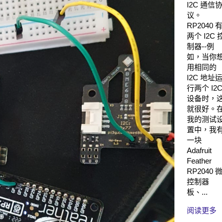
I2C 通信
议。
RP2040 
两个 I2C 
制器--例
如，当你
用相同的
I2C 地址
行两个 I2
设备时，
就很好。
我的测试
置中，我
一块
Adafruit
Feather
RP2040 
控制器
板、...
阅读更多