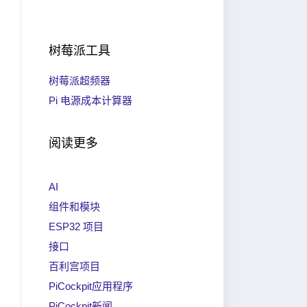
树莓派工具
树莓派超频器
Pi 电源成本计算器
阅读更多
AI
组件和模块
ESP32 项目
接口
百利宫项目
PiCockpit应用程序
PiCockpit新闻