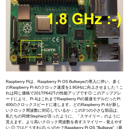
Raspberry Piは、Raspberry Pi OS Bullseyeの導入に伴い、多く
のRaspberry Pi 4のクロック速度を1.8GHzに向上させました！こ
れは同じ価格で201TP642Tの性能アップです🙂 このアップグレ
ードにより、Pi 4はこれまでRaspberry Piの最速モデルだったPi
400のクロックスピードに達します。どのRaspberry Pi 4が新し
いクロック周波数に対応しているか：この3つの小さな部品は、
私たちの同僚Stephieが言ったように、「スマイリー」のように
見えます。より高いクロック周波数を表すスマイリー - 覚えやす
い 🙂 ではどうすればいいのか？Raspberry Pi OS "Bullseye"（最