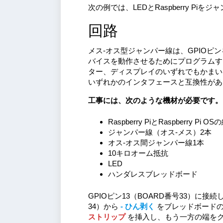
次の例では、LEDとRaspberry Pi
回路
メス-オス型ジャンパー線は、GPIO
バイスを動作させるためにプログラムす
ター、ディスプレイのいずれでもかまいま
いずれかのインタフェースと互換性があ
工事には、次のような機材が必要です。
Raspberry PiとRaspberry Pi
ジャンパー線（オス-メス）2本
オス-オス間ジャンパー線1本
10キロオーム抵抗
LED
ハンダレスブレッドボード
GPIOピン13（BOARD番号33）に接
34）から
- ひん剥く
をブレッドボードの
ストリップ
を挿入し、もう一方の端をク