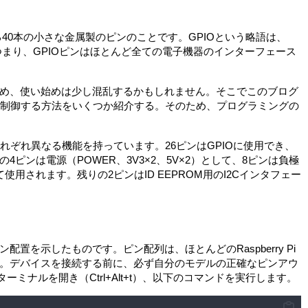
部にある40本の小さな金属製のピンのことです。GPIOという略語は、
tputの略です。つまり、GPIOピンはほとんど全ての電子機器のインターフェース
め、使い始めは少し混乱するかもしれません。そこでこのブログ
てピンを制御する方法をいくつか紹介する。そのため、プログラミングの
れぞれ異なる機能を持っています。26ピンはGPIOに使用でき、
ピンは電源（POWER、3V3×2、5V×2）として、8ピンは負極
使用されます。残りの2ピンはID EEPROM用のI2Cインタフェー
置を示したものです。ピン配列は、ほとんどのRaspberry Pi
。デバイスを接続する前に、必ず自分のモデルの正確なピンアウ
iでターミナルを開き（Ctrl+Alt+t）、以下のコマンドを実行します。