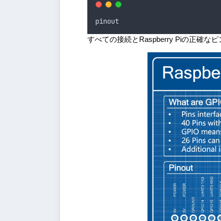
pinout
すべての接続とRaspberry Piの正