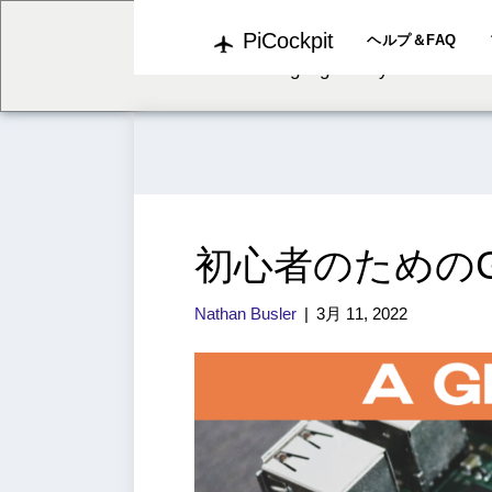
PiCockpit
We've detected you might b
ヘルプ＆FAQ
language. Do you want to c
初心者のためのG
Nathan Busler
|
3月 11, 2022