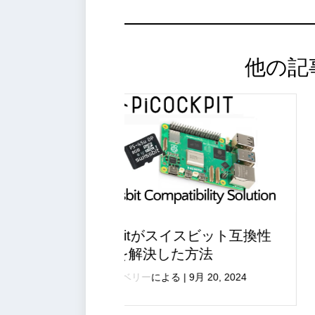
他の記
イスビット互換性
センサーアプリを廃止しま
方法
ラズパイ・ベリー
による
|
7月 11, 2024
9月 20, 2024