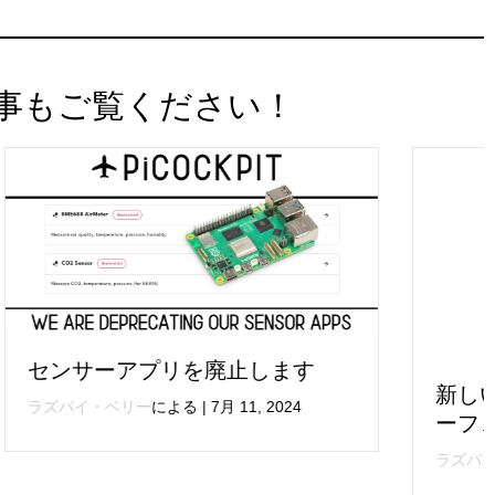
事もご覧ください！
す
新しいPiCockpitユーザーインタ
ーフェイスが登場します！
ラズパイ・ベリー
による
|
7月 1, 2024