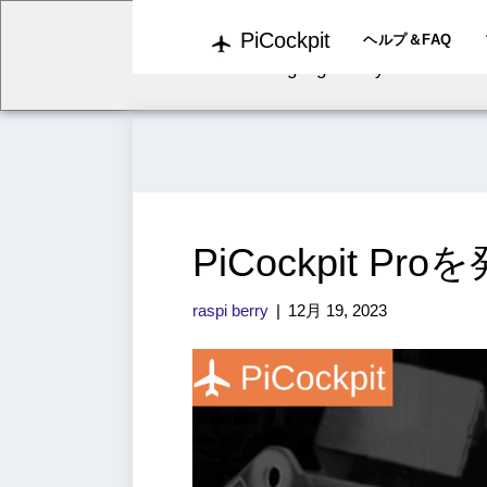
PiCockpit
We've detected you might b
ヘルプ＆FAQ
language. Do you want to c
PiCockpit Pro
raspi berry
|
12月 19, 2023