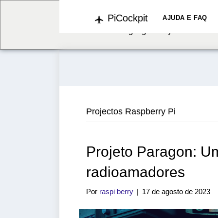
PiCockpit
We've detected you might b
AJUDA E FAQ
language. Do you want to c
Projectos Raspberry Pi
Projeto Paragon: U
radioamadores
Por
raspi berry
|
17 de agosto de 2023