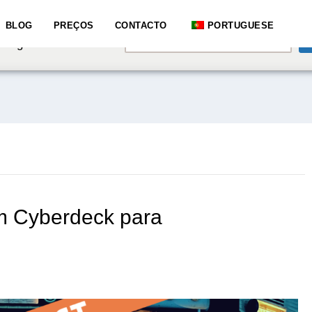
e speaking a different
BLOG
PREÇOS
CONTACTO
PORTUGUESE
English
hange to:
m Cyberdeck para