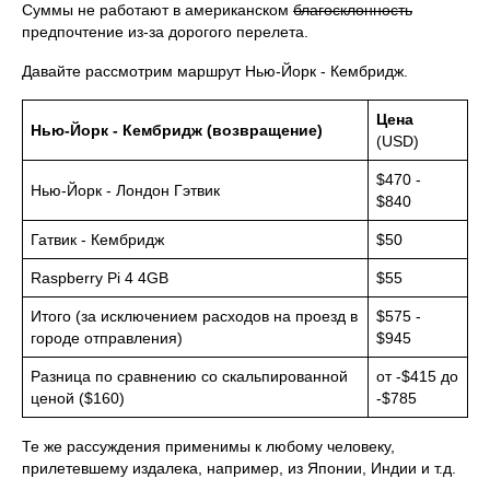
Суммы не работают в американском
благосклонность
предпочтение из-за дорогого перелета.
Давайте рассмотрим маршрут Нью-Йорк - Кембридж.
Цена
Нью-Йорк - Кембридж (возвращение)
(USD)
$470 -
Нью-Йорк - Лондон Гэтвик
$840
Гатвик - Кембридж
$50
Raspberry Pi 4 4GB
$55
Итого (за исключением расходов на проезд в
$575 -
городе отправления)
$945
Разница по сравнению со скальпированной
от -$415 до
ценой ($160)
-$785
Те же рассуждения применимы к любому человеку,
прилетевшему издалека, например, из Японии, Индии и т.д.