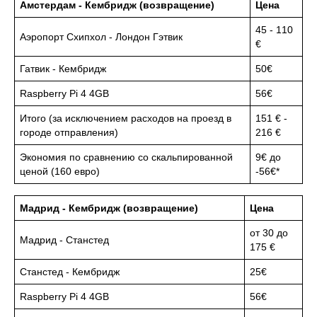
Амстердам - Кембридж (возвращение)
Цена
45 - 110
Аэропорт Схипхол - Лондон Гэтвик
€
Гатвик - Кембридж
50€
Raspberry Pi 4 4GB
56€
Итого (за исключением расходов на проезд в
151 € -
городе отправления)
216 €
Экономия по сравнению со скальпированной
9€ до
ценой (160 евро)
-56€*
Мадрид - Кембридж (возвращение)
Цена
от 30 до
Мадрид - Станстед
175 €
Станстед - Кембридж
25€
Raspberry Pi 4 4GB
56€