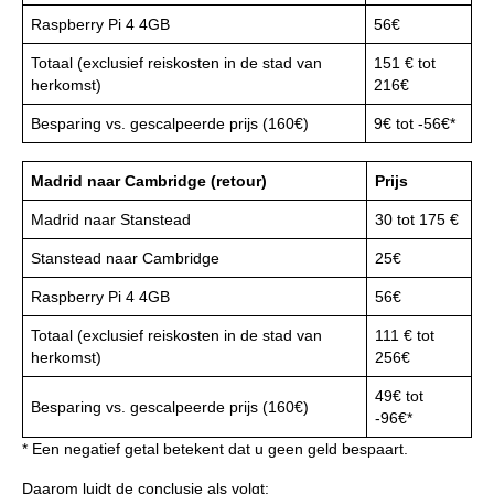
Raspberry Pi 4 4GB
56€
Totaal (exclusief reiskosten in de stad van
151 € tot
herkomst)
216€
Besparing vs. gescalpeerde prijs (160€)
9€ tot -56€*
Madrid naar Cambridge (retour)
Prijs
Madrid naar Stanstead
30 tot 175 €
Stanstead naar Cambridge
25€
Raspberry Pi 4 4GB
56€
Totaal (exclusief reiskosten in de stad van
111 € tot
herkomst)
256€
49€ tot
Besparing vs. gescalpeerde prijs (160€)
-96€*
* Een negatief getal betekent dat u geen geld bespaart.
Daarom luidt de conclusie als volgt: