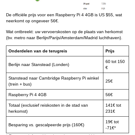
De officiële prijs voor een Raspberry Pi 4 4GB is US $55, wat
neerkomt op ongeveer 56€.
Wat ontbreekt: uw vervoerskosten op de plaats van herkomst
(bv. metro naar Berlijn/Parijs/Amsterdam/Madrid luchthaven).
Onderdelen van de terugreis
Prijs
60 tot 150
Berlijn naar Stanstead (Londen)
€
Stanstead naar Cambridge Raspberry Pi winkel
25€
(trein + bus)
Raspberry Pi 4 4GB
56€
Totaal (exclusief reiskosten in de stad van
141€ tot
herkomst)
231€
19€ tot
Besparing vs. gescalpeerde prijs (160€)
-71€*