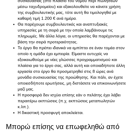
συσκευασίας (στο πλαίσιο του νόμου περί πωλήσεων
μέσω ταχυδρομείου) και εξακολουθείτε να κάνετε χρήση
της συμβουλευτικής μας, τότε αυτή θα τιμολογηθεί με
καθαρή τιμή 1.200 € ανά ημέρα.
Θα παρέχουμε συμβουλευτικές και αναπτυξιακές
υπηρεσίες με τη σειρά με την οποία λαμβάνουμε τις
πληρωμές. Με άλλα λόγια, οι υπηρεσίες θα παρέχονται με
βάση την σειρά προτεραιότητας.
Το έργο θα πρέπει ιδανικά να εμπίπτει σε έναν τομέα στον
οποίο η ομάδα έχει εμπειρία. Είμαστε ευτυχείς να
εξοικειωθούμε με νέες γλώσσες προγραμματισμού και
πλαίσια για το έργο σας, αλλά αυτή και οποιαδήποτε άλλη
εργασία στο έργο θα προσμετρηθεί στις 8 ώρες ανά
μονάδα συσκευασίας της προώθησης. Και πάλι, αν έχετε
οποιεσδήποτε ερωτήσεις, μη διστάσετε να επικοινωνήσετε
μαζί μας.
Η προσφορά δεν ισχύει επίσης εάν ο πελάτης έχει λάβει
περαιτέρω εκπτώσεις (π.χ. εκπτώσεις μεταπωλητών
κ.λπ.).
Η δικαστική προσφυγή αποκλείεται.
Μπορώ επίσης να επωφεληθώ από