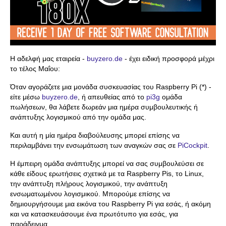
Η αδελφή μας εταιρεία -
buyzero.de
- έχει ειδική προσφορά μέχρι
το τέλος Μαΐου:
Όταν αγοράζετε μια μονάδα συσκευασίας του Raspberry Pi (*) -
είτε μέσω
buyzero.de
, ή απευθείας από το
pi3g
ομάδα
πωλήσεων, θα λάβετε δωρεάν μια ημέρα συμβουλευτικής ή
ανάπτυξης λογισμικού από την ομάδα μας.
Και αυτή η μία ημέρα διαβούλευσης μπορεί επίσης να
περιλαμβάνει την ενσωμάτωση των αναγκών σας σε
PiCockpit
.
Η έμπειρη ομάδα ανάπτυξης μπορεί να σας συμβουλεύσει σε
κάθε είδους ερωτήσεις σχετικά με τα Raspberry Pis, το Linux,
την ανάπτυξη πλήρους λογισμικού, την ανάπτυξη
ενσωματωμένου λογισμικού. Μπορούμε επίσης να
δημιουργήσουμε μια εικόνα του Raspberry Pi για εσάς, ή ακόμη
και να κατασκευάσουμε ένα πρωτότυπο για εσάς, για
παράδειγμα.