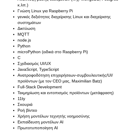
κ.λπ.)
Γνώση Linux για Raspberry Pi
γενικές δεξιότητες διαχείρισης Linux και διαχείρισης
συστημάτων
Δικτύωση
MQTT
node.js
Python
microPython (ειδικά στο Raspberry Pi)
C
Σχεδιασμός UI/UX
JavaScript, TypeScript
Ανατροφοδότηση επιχειρήσεων-συμβουλευτικής/UI/
προϊόντων (με τον CEO μας, Maximilian Batz)
Full-Stack Development
Τεκμηρίωση και εντοπισμός προϊόντων (μετάφραση)
11ty
Σκουριά
Ροή βίντεο
Χρήση μοντέλων τεχνητής νοημοσύνης
Εκπαίδευση μοντέλων AI
Πρωτοτυποποίηση AI