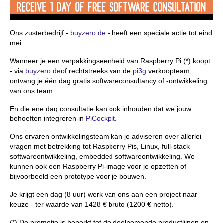
Ons zusterbedrijf -
buyzero.de
- heeft een speciale actie tot eind
mei:
Wanneer je een verpakkingseenheid van Raspberry Pi (*) koopt
- via
buyzero.de
of rechtstreeks van de
pi3g
verkoopteam,
ontvang je één dag gratis softwareconsultancy of -ontwikkeling
van ons team.
En die ene dag consultatie kan ook inhouden dat we jouw
behoeften integreren in
PiCockpit
.
Ons ervaren ontwikkelingsteam kan je adviseren over allerlei
vragen met betrekking tot Raspberry Pis, Linux, full-stack
softwareontwikkeling, embedded softwareontwikkeling. We
kunnen ook een Raspberry Pi-image voor je opzetten of
bijvoorbeeld een prototype voor je bouwen.
Je krijgt een dag (8 uur) werk van ons aan een project naar
keuze - ter waarde van 1428 € bruto (1200 € netto).
(*) De promotie is beperkt tot de deelnemende productlijnen en