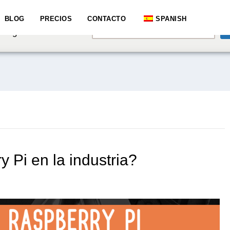
e speaking a different
BLOG
PRECIOS
CONTACTO
SPANISH
English
hange to:
y Pi en la industria?