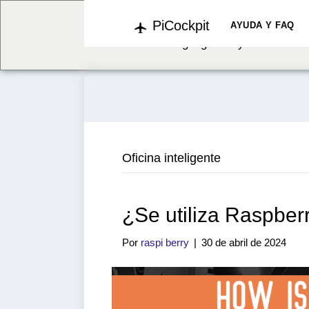
PiCockpit
We've detected you might b
AYUDA Y FAQ
language. Do you want to c
Oficina inteligente
¿Se utiliza Raspberr
Por
raspi berry
|
30 de abril de 2024