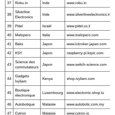
37
Robu.in
Inde
www.robu.in
Silverline
38
Inde
www.silverlineelectronics.in
Electronics
39
Piitel
Israël
www.piitel.co.il
40
Melopero
Italie
www.melopero.com
41
Baks
Japon
www.icbroker-japan.com
42
KSY
Japon
raspberry-pi.ksyic.com
Science des
43
Japon
www.switch-science.com
commutateurs
Gadgets
44
Kenya
shop.ivyliam.com
Ivyliam
Boutique
45
Luxembourg
www.electronic-shop.lu
électronique
46
Autobotique
Malaisie
www.autobotic.com.my
47
Cytron
Malaisie
www.cytron.io