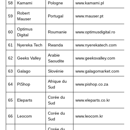
58
Kamami
Pologne
www.kamami.pl
Robert
59
Portugal
www.mauser.pt
Mauser
Optimus
60
Roumanie
www.optimusdigital.ro
Digital
61
Nyereka Tech
Rwanda
www.nyerekatech.com
Arabie
62
Geeks Valley
www.geeksvalley.com
Saoudite
63
Galago
Slovénie
www.galagomarket.com
Afrique du
64
PiShop
www.pishop.co.za
Sud
Corée du
65
Eleparts
www.eleparts.co.kr
Sud
Corée du
66
Leocom
www.leocom.kr
Sud
Corée du