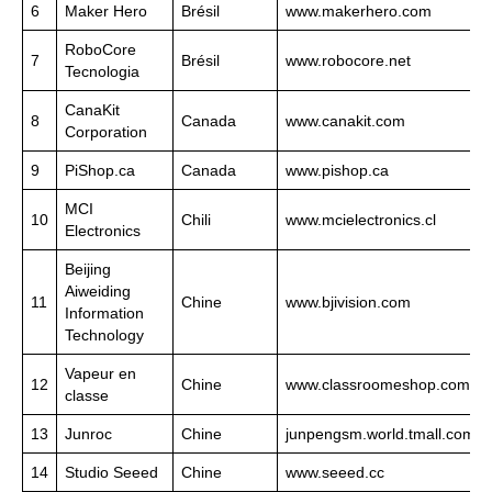
6
Maker Hero
Brésil
www.makerhero.com
RoboCore
7
Brésil
www.robocore.net
Tecnologia
CanaKit
8
Canada
www.canakit.com
Corporation
9
PiShop.ca
Canada
www.pishop.ca
MCI
10
Chili
www.mcielectronics.cl
Electronics
Beijing
Aiweiding
11
Chine
www.bjivision.com
Information
Technology
Vapeur en
12
Chine
www.classroomeshop.com
classe
13
Junroc
Chine
junpengsm.world.tmall.com
14
Studio Seeed
Chine
www.seeed.cc