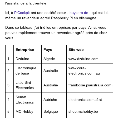
l'assistance à la clientèle.
Ici, à
PiCockpit
ont une société sœur -
buyzero.de
- qui est lui-
même un revendeur agréé Raspberry Pi en Allemagne.
Dans ce tableau, j'ai trié les entreprises par pays. Ainsi, vous
pouvez rapidement trouver un revendeur agréé près de chez
vous.
Entreprise
Pays
Site web
1
Dzduino
Algérie
www.dzduino.com
Électronique
www.core-
2
Australie
de base
electronics.com.au
Little Bird
3
Australie
framboise.piaustralia.com.au
Electronics
Semaf
4
Autriche
electronics.semaf.at
Electronics
5
MC Hobby
Belgique
shop.mchobby.be