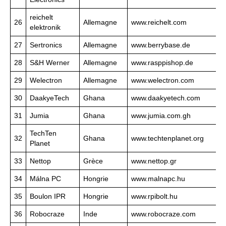
reichelt
26
Allemagne
www.reichelt.com
elektronik
27
Sertronics
Allemagne
www.berrybase.de
28
S&H Werner
Allemagne
www.rasppishop.de
29
Welectron
Allemagne
www.welectron.com
30
DaakyeTech
Ghana
www.daakyetech.com
31
Jumia
Ghana
www.jumia.com.gh
TechTen
32
Ghana
www.techtenplanet.org
Planet
33
Nettop
Grèce
www.nettop.gr
34
Málna PC
Hongrie
www.malnapc.hu
35
Boulon IPR
Hongrie
www.rpibolt.hu
36
Robocraze
Inde
www.robocraze.com