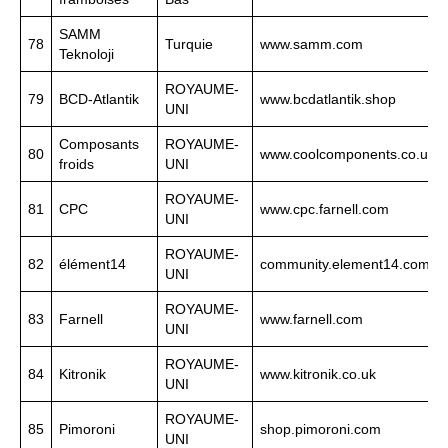
SAMM
78
Turquie
www.samm.com
Teknoloji
ROYAUME-
79
BCD-Atlantik
www.bcdatlantik.shop
UNI
Composants
ROYAUME-
80
www.coolcomponents.co.uk
froids
UNI
ROYAUME-
81
CPC
www.cpc.farnell.com
UNI
ROYAUME-
82
élément14
community.element14.com
UNI
ROYAUME-
83
Farnell
www.farnell.com
UNI
ROYAUME-
84
Kitronik
www.kitronik.co.uk
UNI
ROYAUME-
85
Pimoroni
shop.pimoroni.com
UNI