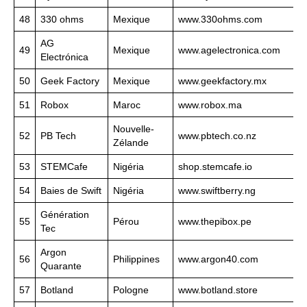
48
330 ohms
Mexique
www.330ohms.com
AG
49
Mexique
www.agelectronica.com
Electrónica
50
Geek Factory
Mexique
www.geekfactory.mx
51
Robox
Maroc
www.robox.ma
Nouvelle-
52
PB Tech
www.pbtech.co.nz
Zélande
53
STEMCafe
Nigéria
shop.stemcafe.io
54
Baies de Swift
Nigéria
www.swiftberry.ng
Génération
55
Pérou
www.thepibox.pe
Tec
Argon
56
Philippines
www.argon40.com
Quarante
57
Botland
Pologne
www.botland.store