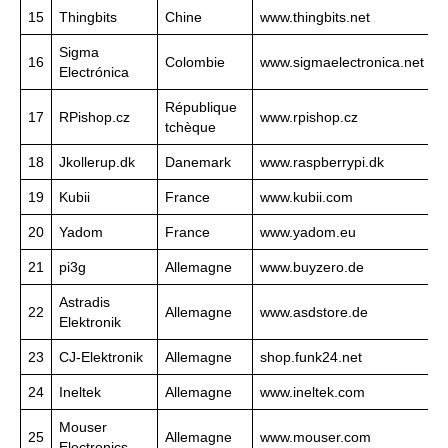
15
Thingbits
Chine
www.thingbits.net
Sigma
16
Colombie
www.sigmaelectronica.net
Electrónica
République
17
RPishop.cz
www.rpishop.cz
tchèque
18
Jkollerup.dk
Danemark
www.raspberrypi.dk
19
Kubii
France
www.kubii.com
20
Yadom
France
www.yadom.eu
21
pi3g
Allemagne
www.buyzero.de
Astradis
22
Allemagne
www.asdstore.de
Elektronik
23
CJ-Elektronik
Allemagne
shop.funk24.net
24
Ineltek
Allemagne
www.ineltek.com
Mouser
25
Allemagne
www.mouser.com
Electronics