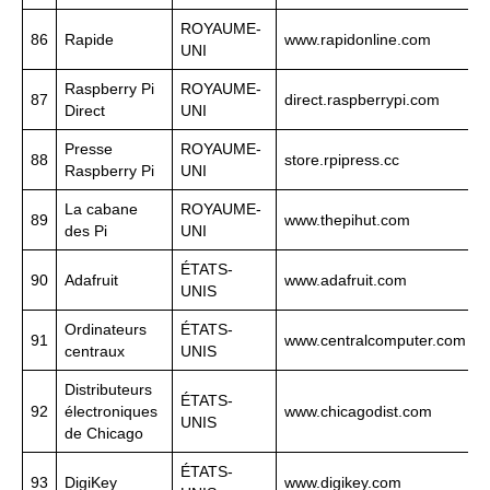
ROYAUME-
86
Rapide
www.rapidonline.com
UNI
Raspberry Pi
ROYAUME-
87
direct.raspberrypi.com
Direct
UNI
Presse
ROYAUME-
88
store.rpipress.cc
Raspberry Pi
UNI
La cabane
ROYAUME-
89
www.thepihut.com
des Pi
UNI
ÉTATS-
90
Adafruit
www.adafruit.com
UNIS
Ordinateurs
ÉTATS-
91
www.centralcomputer.com
centraux
UNIS
Distributeurs
ÉTATS-
92
électroniques
www.chicagodist.com
UNIS
de Chicago
ÉTATS-
93
DigiKey
www.digikey.com