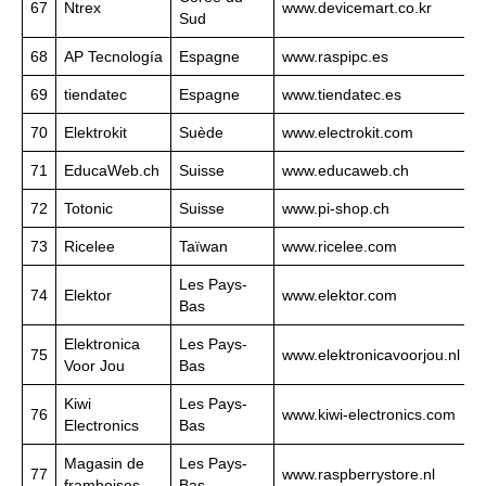
67
Ntrex
www.devicemart.co.kr
Sud
68
AP Tecnología
Espagne
www.raspipc.es
69
tiendatec
Espagne
www.tiendatec.es
70
Elektrokit
Suède
www.electrokit.com
71
EducaWeb.ch
Suisse
www.educaweb.ch
72
Totonic
Suisse
www.pi-shop.ch
73
Ricelee
Taïwan
www.ricelee.com
Les Pays-
74
Elektor
www.elektor.com
Bas
Elektronica
Les Pays-
75
www.elektronicavoorjou.nl
Voor Jou
Bas
Kiwi
Les Pays-
76
www.kiwi-electronics.com
Electronics
Bas
Magasin de
Les Pays-
77
www.raspberrystore.nl
framboises
Bas