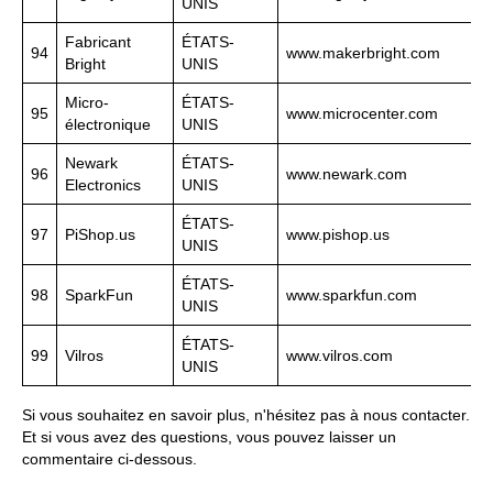
UNIS
Fabricant
ÉTATS-
94
www.makerbright.com
Bright
UNIS
Micro-
ÉTATS-
95
www.microcenter.com
électronique
UNIS
Newark
ÉTATS-
96
www.newark.com
Electronics
UNIS
ÉTATS-
97
PiShop.us
www.pishop.us
UNIS
ÉTATS-
98
SparkFun
www.sparkfun.com
UNIS
ÉTATS-
99
Vilros
www.vilros.com
UNIS
Si vous souhaitez en savoir plus, n'hésitez pas à nous contacter.
Et si vous avez des questions, vous pouvez laisser un
commentaire ci-dessous.