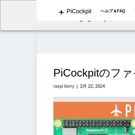
PiCockpit
We've detected you might b
ヘルプ＆FAQ
language. Do you want to c
PiCockpit
raspi berry
|
3月 22, 2024