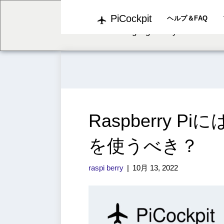
PiCockpit
We've detected you might b
ヘルプ＆FAQ
language. Do you want to c
Raspberry
を使うべき？
raspi berry
|
10月 13, 2022