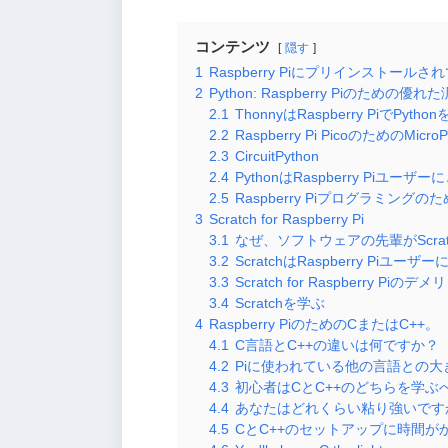
コンテンツ
隠す
1
Raspberry Piにプリインストール
2
Python: Raspberry Piのための優
2.1
ThonnyはRaspberry PiでP
2.2
Raspberry Pi PicoのためのMicroP
2.3
CircuitPython
2.4
PythonはRaspberry Pi
2.5
Raspberry Piプログラミングの
3
Scratch for Raspberry Pi
3.1
なぜ、ソフトウェアの先輩がScra
3.2
ScratchはRaspberry P
3.3
Scratch for Raspberry Piのデ
3.4
Scratchを学ぶ
4
Raspberry PiのためのCまたはC++。
4.1
C言語とC++の違いは何ですか？
4.2
Piに使われている他の言語との
4.3
初心者はCとC++のどちらを学ぶ
4.4
あなたはどれくらい粘り強いです
4.5
CとC++のセットアップに時間が