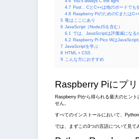
4.6
You'll always C the light
4.7
Psst... CとC++は他のボード
4.8
Raspberry PiのためのCまたはC
5
竜はここにあり
6
JavaScript（NodeJSを含む）
6.1
では、JavaScriptは評価減にな
6.2
Raspberry Pi Pico WはJavaSc
7
JavaScriptを学ぶ
8
HTML + CSS
9
こんな方におすすめ
Raspberry P
Raspberry Piから得られる最大のヒン
せん。
すべてのインストールにおいて、Python
では、まずこの3つの言語について見て