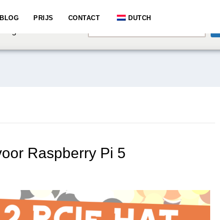
e speaking a different
BLOG
PRIJS
CONTACT
DUTCH
English
hange to:
oor Raspberry Pi 5