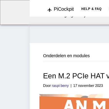
PiCockpit
We've detected you might b
HELP & FAQ
language. Do you want to c
Onderdelen en modules
Een M.2 PCIe HAT v
Door
raspi berry
|
17 november 2023