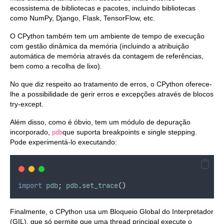
ecossistema de bibliotecas e pacotes, incluindo bibliotecas
como NumPy, Django, Flask, TensorFlow, etc.
O CPython também tem um ambiente de tempo de execução
com gestão dinâmica da memória (incluindo a atribuição
automática de memória através da contagem de referências,
bem como a recolha de lixo).
No que diz respeito ao tratamento de erros, o CPython oferece-
lhe a possibilidade de gerir erros e excepções através de blocos
try-except.
Além disso, como é óbvio, tem um módulo de depuração
incorporado,
que suporta breakpoints e single stepping.
pdb
Pode experimentá-lo executando:
import
pdb
; 
pdb
.
set_trace
()
Finalmente, o CPython usa um Bloqueio Global do Interpretador
(GIL), que só permite que uma thread principal execute o