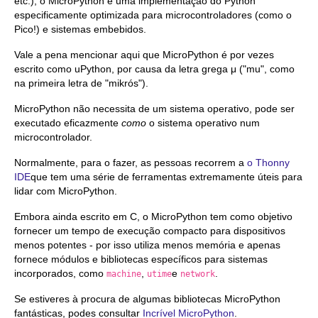
etc.), o MicroPython é uma implementação do Python
especificamente optimizada para microcontroladores (como o
Pico!) e sistemas embebidos.
Vale a pena mencionar aqui que MicroPython é por vezes
escrito como uPython, por causa da letra grega μ ("mu", como
na primeira letra de "mikrós").
MicroPython não necessita de um sistema operativo, pode ser
executado eficazmente
como
o sistema operativo num
microcontrolador.
Normalmente, para o fazer, as pessoas recorrem a
o Thonny
IDE
que tem uma série de ferramentas extremamente úteis para
lidar com MicroPython.
Embora ainda escrito em C, o MicroPython tem como objetivo
fornecer um tempo de execução compacto para dispositivos
menos potentes - por isso utiliza menos memória e apenas
fornece módulos e bibliotecas específicos para sistemas
incorporados, como
,
e
.
machine
utime
network
Se estiveres à procura de algumas bibliotecas MicroPython
fantásticas, podes consultar
Incrível MicroPython
.