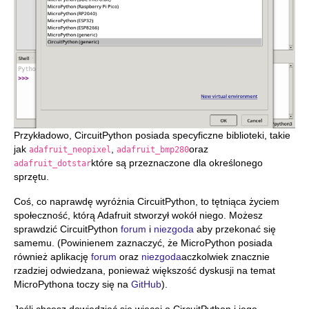
Przykładowo, CircuitPython posiada specyficzne biblioteki, takie
jak
,
oraz
adafruit_neopixel
adafruit_bmp280
które są przeznaczone dla określonego
adafruit_dotstar
sprzętu.
Coś, co naprawdę wyróżnia CircuitPython, to tętniąca życiem
społeczność, którą Adafruit stworzył wokół niego. Możesz
sprawdzić CircuitPython
forum
i
niezgoda
aby przekonać się
samemu. (Powinienem zaznaczyć, że MicroPython posiada
również aplikację
forum
oraz
niezgoda
aczkolwiek znacznie
rzadziej odwiedzana, ponieważ większość dyskusji na temat
MicroPythona toczy się na
GitHub
).