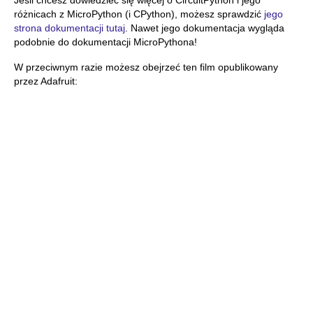
Jeśli chcesz dowiedzieć się więcej o CircuitPython i jego
różnicach z MicroPython (i CPython), możesz sprawdzić
jego
strona dokumentacji tutaj
. Nawet jego dokumentacja wygląda
podobnie do dokumentacji MicroPythona!
W przeciwnym razie możesz obejrzeć ten film opublikowany
przez Adafruit: