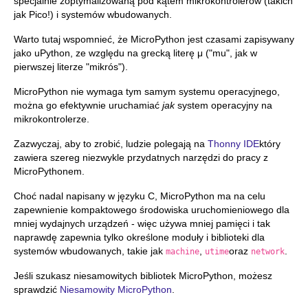
specjalnie zoptymalizowaną pod kątem mikrokontrolerów (takich
jak Pico!) i systemów wbudowanych.
Warto tutaj wspomnieć, że MicroPython jest czasami zapisywany
jako uPython, ze względu na grecką literę μ ("mu", jak w
pierwszej literze "mikrós").
MicroPython nie wymaga tym samym systemu operacyjnego,
można go efektywnie uruchamiać
jak
system operacyjny na
mikrokontrolerze.
Zazwyczaj, aby to zrobić, ludzie polegają na
Thonny IDE
który
zawiera szereg niezwykle przydatnych narzędzi do pracy z
MicroPythonem.
Choć nadal napisany w języku C, MicroPython ma na celu
zapewnienie kompaktowego środowiska uruchomieniowego dla
mniej wydajnych urządzeń - więc używa mniej pamięci i tak
naprawdę zapewnia tylko określone moduły i biblioteki dla
systemów wbudowanych, takie jak
,
oraz
.
machine
utime
network
Jeśli szukasz niesamowitych bibliotek MicroPython, możesz
sprawdzić
Niesamowity MicroPython
.