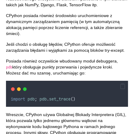
takich jak NumPy, Django, Flask, TensorFlow itp.
CPython posiada również środowisko uruchomieniowe z
dynamicznym zarządzaniem pamięcią (w tym automatyczną
alokacją pamięci poprzez liczenie referencji, a także zbieranie
śmieci).
Jeśli chodzi o obsługę błędów, CPython oferuje możliwość
zarządzania błędami i wyjątkami za pomocą bloków try-except.
Posiada również oczywiście wbudowany moduł debuggera,
który obsługuje punkty przerwania i pojedyncze kroki.
pdb
Możesz dać mu szansę, uruchamiając go:
import
pdb
; 
pdb
.
set_trace
()
Wreszcie, CPython używa Globalnej Blokady Interpretera (GIL),
która pozwala tylko jednemu głównemu wątkowi na
wykonywanie kodu bajtowego Pythona w ramach jednego
procesu. Innymi słowy, CPython obsługuje programowanie