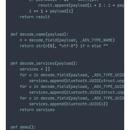
result
.
append
(
payload
[
i
 + 2 : 
i
 + 
paylo
i
 += 1 + 
payload
[
i
]
return
result
def
decode_name
(
payload
):
n
 = 
decode_field
(
payload
,
_ADV_TYPE_NAME
)
return
str
(
n
[0]
,
"
utf-8
"
) 
if
n
else
""
def
decode_services
(
payload
):
services
 = []
for
u
in
decode_field
(
payload
,
_ADV_TYPE_UUID16
services
.
append
(
bluetooth
.
UUID
(
struct
.
unpac
for
u
in
decode_field
(
payload
,
_ADV_TYPE_UUID32
services
.
append
(
bluetooth
.
UUID
(
struct
.
unpac
for
u
in
decode_field
(
payload
,
_ADV_TYPE_UUID12
services
.
append
(
bluetooth
.
UUID
(
u
))
return
services
def
demo
():