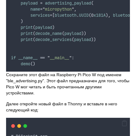
payload
 = 
advertising_payload
(
name
=
"
micropython
"
,
services
=[
bluetooth
.
UUID
(0
x181A
)
,
bluetooth
    )
print
(
payload
)
print
(
decode_name
(
payload
))
print
(
decode_services
(
payload
))
if
__name__
 == 
"
__main__
"
:
demo
()
Сохраните этот файл на Raspberry Pi Pico W под именем
"ble_advertising.py". Этот файл предназначен для того, чтобы
Pico W мог читать и быть прочитанным другими
устройствами.
Далее откройте новый файл в Thonny и вставьте в него
следующий код: