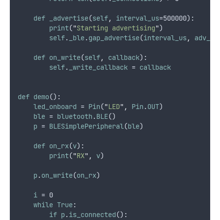
def
_advertise
(
self
,
interval_us
=500000):
print
(
"
Starting advertising
"
)
self
.
_ble
.
gap_advertise
(
interval_us
,
adv_da
def
on_write
(
self
,
callback
):
self
.
_write_callback
 = 
callback
def
demo
():
led_onboard
 = 
Pin
(
"
LED
"
,
Pin
.
OUT
)
ble
 = 
bluetooth
.
BLE
()
p
 = 
BLESimplePeripheral
(
ble
)
def
on_rx
(
v
):
print
(
"
RX
"
,
v
)
p
.
on_write
(
on_rx
)
i
 = 0
while
True
:
if
p
.
is_connected
():