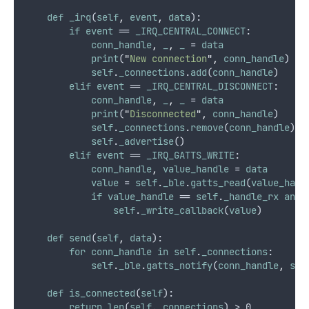
def
_irq
(
self
,
event
,
data
):
if
event
 == 
_IRQ_CENTRAL_CONNECT
:
conn_handle
,
_
,
_
 = 
data
print
(
"
New connection
"
,
conn_handle
)
self
.
_connections
.
add
(
conn_handle
)
elif
event
 == 
_IRQ_CENTRAL_DISCONNECT
:
conn_handle
,
_
,
_
 = 
data
print
(
"
Disconnected
"
,
conn_handle
)
self
.
_connections
.
remove
(
conn_handle
)
self
.
_advertise
()
elif
event
 == 
_IRQ_GATTS_WRITE
:
conn_handle
,
value_handle
 = 
data
value
 = 
self
.
_ble
.
gatts_read
(
value_hand
if
value_handle
 == 
self
.
_handle_rx
and
self
.
_write_callback
(
value
)
def
send
(
self
,
data
):
for
conn_handle
in
self
.
_connections
:
self
.
_ble
.
gatts_notify
(
conn_handle
,
sel
def
is_connected
(
self
):
return
len
(
self
.
_connections
) > 0