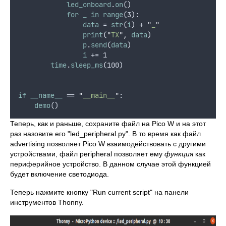
led_onboard
.
on
()
for
_
in
range
(3):
data
 = 
str
(
i
) + 
"
_
"
print
(
"
TX
"
,
data
)
p
.
send
(
data
)
i
 += 1
time
.
sleep_ms
(100)
if
__name__
 == 
"
__main__
"
:
demo
()
Теперь, как и раньше, сохраните файл на Pico W и на этот
раз назовите его "led_peripheral.py". В то время как файл
advertising позволяет Pico W взаимодействовать с другими
устройствами, файл peripheral позволяет ему
функция
как
периферийное устройство. В данном случае этой функцией
будет включение светодиода.
Теперь нажмите кнопку "Run current script" на панели
инструментов Thonny.