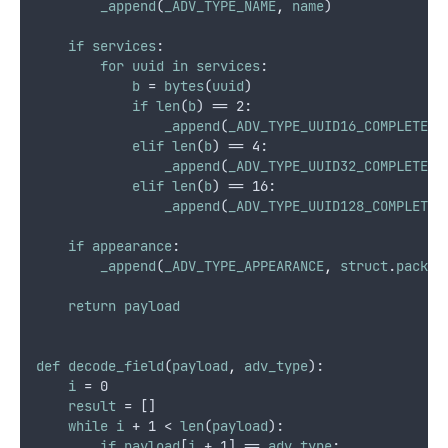
_append
(
_ADV_TYPE_NAME
,
name
)
if
services
:
for
uuid
in
services
:
b
 = 
bytes
(
uuid
)
if
len
(
b
) == 2:
_append
(
_ADV_TYPE_UUID16_COMPLETE
,
elif
len
(
b
) == 4:
_append
(
_ADV_TYPE_UUID32_COMPLETE
,
elif
len
(
b
) == 16:
_append
(
_ADV_TYPE_UUID128_COMPLETE
,
if
appearance
:
_append
(
_ADV_TYPE_APPEARANCE
,
struct
.
pack
(
"
return
payload
def
decode_field
(
payload
,
adv_type
):
i
 = 0
result
 = []
while
i
 + 1 < 
len
(
payload
):
if
payload
[
i
 + 1] == 
adv_type
: