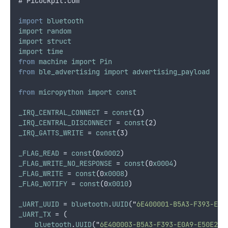
# 
PiCockpit
.
com
import
bluetooth
import
random
import
struct
import
time
from
machine
import
Pin
from
ble_advertising
import
advertising_payload
from
micropython
import
const
_IRQ_CENTRAL_CONNECT
 = 
const
(1)
_IRQ_CENTRAL_DISCONNECT
 = 
const
(2)
_IRQ_GATTS_WRITE
 = 
const
(3)
_FLAG_READ
 = 
const
(0
x0002
)
_FLAG_WRITE_NO_RESPONSE
 = 
const
(0
x0004
)
_FLAG_WRITE
 = 
const
(0
x0008
)
_FLAG_NOTIFY
 = 
const
(0
x0010
)
_UART_UUID
 = 
bluetooth
.
UUID
(
"
6E400001-B5A3-F393-E0A
_UART_TX
 = (
bluetooth
.
UUID
(
"
6E400003-B5A3-F393-E0A9-E50E24D