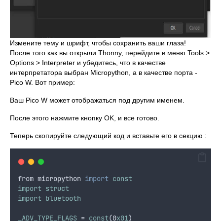
Измените тему и шрифт, чтобы сохранить ваши глаза!
После того как вы открыли Thonny, перейдите в меню Tools >
Options > Interpreter и убедитесь, что в качестве
интерпретатора выбран Micropython, а в качестве порта -
Pico W. Вот пример:
Ваш Pico W может отображаться под другим именем.
После этого нажмите кнопку OK, и все готово.
Теперь скопируйте следующий код и вставьте его в секцию :
from
micropython
import
const
import
struct
import
bluetooth
_ADV_TYPE_FLAGS
 = 
const
(0
x01
)