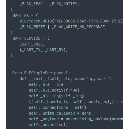
_FLAG_READ
 | 
_FLAG_NOTIFY
,
)
_UART_RX
 = (
bluetooth
.
UUID
(
"
6E400002-B5A3-F393-E0A9-E50E24D
_FLAG_WRITE
 | 
_FLAG_WRITE_NO_RESPONSE
,
)
_UART_SERVICE
 = (
_UART_UUID
,
    (
_UART_TX
,
_UART_RX
)
,
)
class
BLESimplePeripheral
:
def
__init__
(
self
,
ble
,
name
=
"
mpy-uart
"
):
self
.
_ble
 = 
ble
self
.
_ble
.
active
(
True
)
self
.
_ble
.
irq
(
self
.
_irq
)
        ((
self
.
_handle_tx
,
self
.
_handle_rx
)
,
) = 
sel
self
.
_connections
 = 
set
()
self
.
_write_callback
 = 
None
self
.
_payload
 = 
advertising_payload
(
name
=
na
self
.
_advertise
()