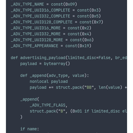
_ADV_TYPE_NAME
 = 
const
(0
x09
)
_ADV_TYPE_UUID16_COMPLETE
 = 
const
(0
x3
)
_ADV_TYPE_UUID32_COMPLETE
 = 
const
(0
x5
)
_ADV_TYPE_UUID128_COMPLETE
 = 
const
(0
x7
)
_ADV_TYPE_UUID16_MORE
 = 
const
(0
x2
)
_ADV_TYPE_UUID32_MORE
 = 
const
(0
x4
)
_ADV_TYPE_UUID128_MORE
 = 
const
(0
x6
)
_ADV_TYPE_APPEARANCE
 = 
const
(0
x19
)
def
advertising_payload
(
limited_disc
=
False
,
br_edr
=
payload
 = 
bytearray
()
def
_append
(
adv_type
,
value
):
nonlocal
payload
payload
 += 
struct
.
pack
(
"
BB
"
,
len
(
value
) + 1
_append
(
_ADV_TYPE_FLAGS
,
struct
.
pack
(
"
B
"
,
 (0
x01
if
limited_disc
else
    )
if
name
: