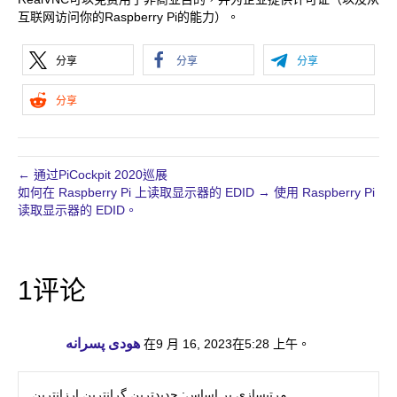
互联网访问你的Raspberry Pi的能力）。
分享
分享
分享
分享
← 通过PiCockpit 2020巡展
如何在 Raspberry Pi 上读取显示器的 EDID → 使用 Raspberry Pi
读取显示器的 EDID。
1评论
هودی پسرانه
在9 月 16, 2023在5:28 上午
。
مرتبسازی بر اساس: جدیدترین گرانترین ارزانترین