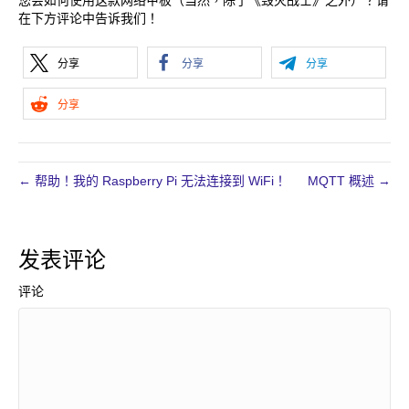
您会如何使用这款网络甲板（当然，除了《毁灭战士》之外）？请
在下方评论中告诉我们！
分享
分享
分享
分享
← 帮助！我的 Raspberry Pi 无法连接到 WiFi！
MQTT 概述 →
发表评论
评论