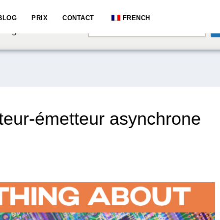
e speaking a different
BLOG
PRIX
CONTACT
FRENCH
English
hange to:
teur-émetteur asynchrone