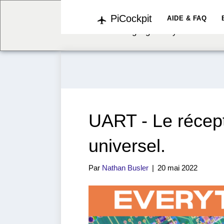
PiCockpit
We've detected you might b
AIDE & FAQ
language. Do you want to c
UART - Le récep
universel.
Par
Nathan Busler
|
20 mai 2022