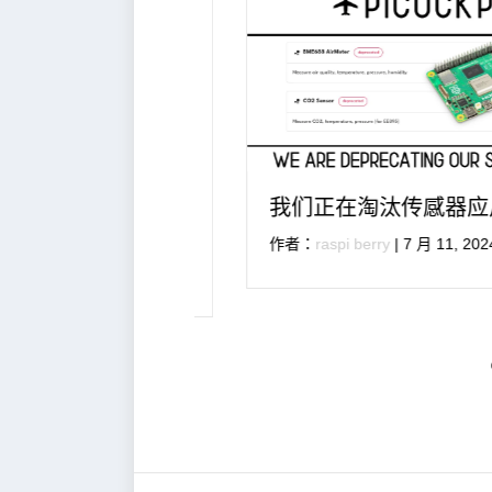
Swissbit 兼容
我们正在淘汰传感器应用程
作者：
raspi berry
|
7 月 11, 2024
, 2024