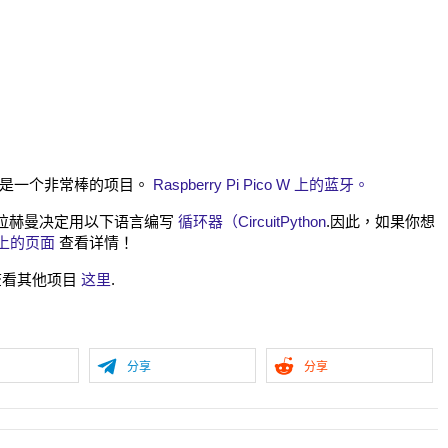
将是一个非常棒的项目。
Raspberry Pi Pico W 上的蓝牙。
杜勒拉赫曼决定用以下语言编写
循环器（CircuitPython
.因此，如果你想
n 上的页面
查看详情！
以查看其他项目
这里
.
分享
分享