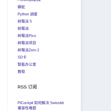
蟒蛇
Python 调度
树莓派 5
树莓派
树莓派Pico
树莓派项目
树莓派Zero 2
SD卡
智能办公室
教程
RSS 订阅
PiCockpit 如何解决 Swissbit
兼容性难题