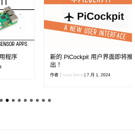
序
新的 PiCockpit 用户界面即将推
出！
作者：
raspi berry
|
7 月 1, 2024