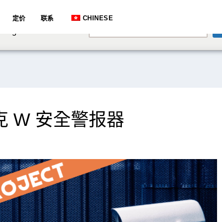
e speaking a different
定价
联系
CHINESE
English
hange to:
 W 安全警报器