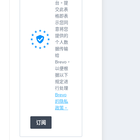
台。提
交此表
格即表
示您同
意将您
提供的
个人数
据传输
给
Brevo，
以便根
据以下
规定进
行处理
Brevo
的隐私
政策。
订阅