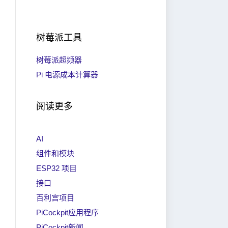
树莓派工具
树莓派超频器
Pi 电源成本计算器
阅读更多
AI
组件和模块
ESP32 项目
接口
百利宫项目
PiCockpit应用程序
PiCockpit新闻