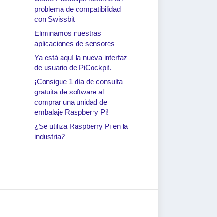
problema de compatibilidad
con Swissbit
Eliminamos nuestras
aplicaciones de sensores
Ya está aquí la nueva interfaz
de usuario de PiCockpit.
¡Consigue 1 día de consulta
¿Se 
¡Consigue 1 día de consulta
gratuita de software al
gratuita de software al comprar
indu
comprar una unidad de
una unidad de embalaje
Por
b
embalaje Raspberry Pi!
Raspberry Pi!
¿Se utiliza Raspberry Pi en la
industria?
Por
baya raspada
|
15 de mayo de 2024