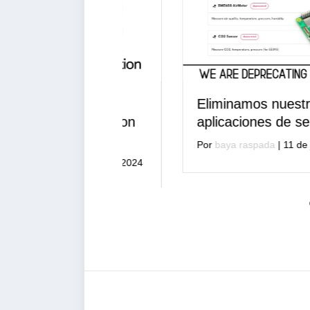
olvió un
Eliminamos nuestras
ibilidad con
aplicaciones de sensores
Por
baya raspada
|
11 de julio de 2024
septiembre de 2024