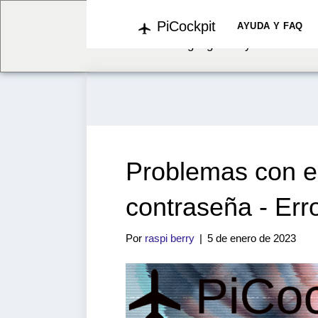
PiCockpit
We've detected you might b
AYUDA Y FAQ
language. Do you want to c
Problemas con el
contraseña - Err
Por
raspi berry
|
5 de enero de 2023