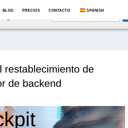
e speaking a different
BLOG
PRECIOS
CONTACTO
SPANISH
English
hange to:
 restablecimiento de
or de backend