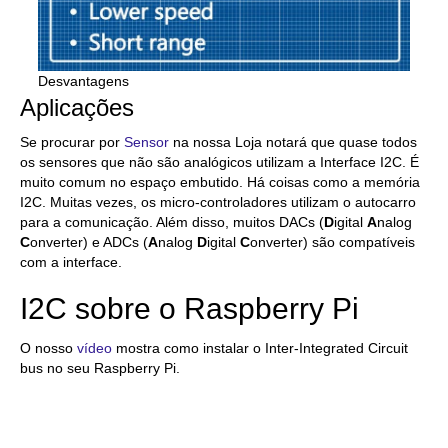
Desvantagens
Aplicações
Se procurar por
Sensor
na nossa Loja notará que quase todos
os sensores que não são analógicos utilizam a Interface I2C. É
muito comum no espaço embutido. Há coisas como a memória
I2C. Muitas vezes, os micro-controladores utilizam o autocarro
para a comunicação. Além disso, muitos DACs (
D
igital
A
nalog
C
onverter) e ADCs (
A
nalog
D
igital
C
onverter) são compatíveis
com a interface.
I2C sobre o Raspberry Pi
O nosso
vídeo
mostra como instalar o Inter-Integrated Circuit
bus no seu Raspberry Pi.