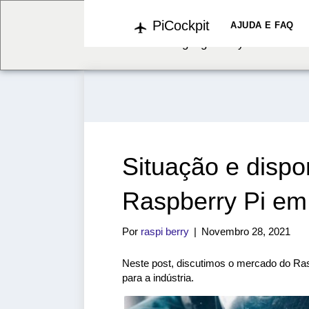
PiCockpit
We've detected you might b
AJUDA E FAQ
language. Do you want to c
Situação e dispo
Raspberry Pi em 
Por
raspi berry
|
Novembro 28, 2021
Neste post, discutimos o mercado do Rasp
para a indústria.