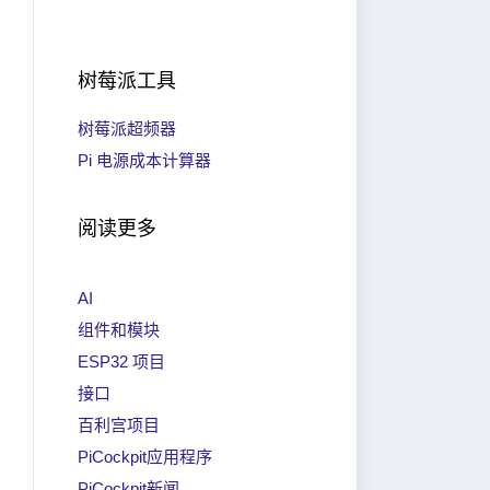
树莓派工具
树莓派超频器
Pi 电源成本计算器
阅读更多
AI
组件和模块
ESP32 项目
接口
百利宫项目
PiCockpit应用程序
PiCockpit新闻