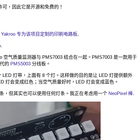
IT 许可，因此它是开源和免费的！
是
Yakroo 专为该项目定制的印刷电路板
.
o
.
co 空气质量监测器与 PMS7003 结合在一起。PMS7003 是一款用于
一代的
PMS5003
分线板。
 LED 灯带，上面有 8 个灯。这样做的目的是让 LED 灯提供额外
D 灯会变成红色；当空气质量好时，LED 灯会变成蓝色。
ED 灯条，但其实也可以使用任何灯条。我正在考虑用一个
NeoPixel 棒
.