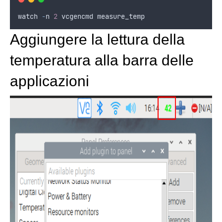
watch
-
n
2
vcgencmd
measure_temp
Aggiungere la lettura della
temperatura alla barra delle
applicazioni