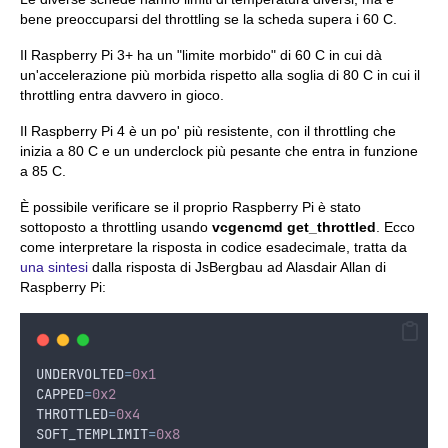
bene preoccuparsi del throttling se la scheda supera i 60 C.
Il Raspberry Pi 3+ ha un "limite morbido" di 60 C in cui dà
un'accelerazione più morbida rispetto alla soglia di 80 C in cui il
throttling entra davvero in gioco.
Il Raspberry Pi 4 è un po' più resistente, con il throttling che
inizia a 80 C e un underclock più pesante che entra in funzione
a 85 C.
È possibile verificare se il proprio Raspberry Pi è stato
sottoposto a throttling usando
vcgencmd get_throttled
. Ecco
come interpretare la risposta in codice esadecimale, tratta da
una sintesi
dalla risposta di JsBergbau ad Alasdair Allan di
Raspberry Pi:
UNDERVOLTED
=
0x1
CAPPED
=
0x2
THROTTLED
=
0x4
SOFT_TEMPLIMIT
=
0x8