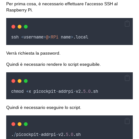
Per prima cosa, è necessario effettuare l'accesso SSH al
Raspberry Pi.
ssh
<
username
>
@
<
RPi
name
>
.
local
Verrà richiesta la password.
Quindi è necessario rendere lo script eseguibile.
chmod
+
x
picockpit
-
addrpi
-
v2
.
5.0
.
sh
Quindi è necessario eseguire lo script.
.
/
picockpit
-
addrpi
-
v2
.
5.0
.
sh