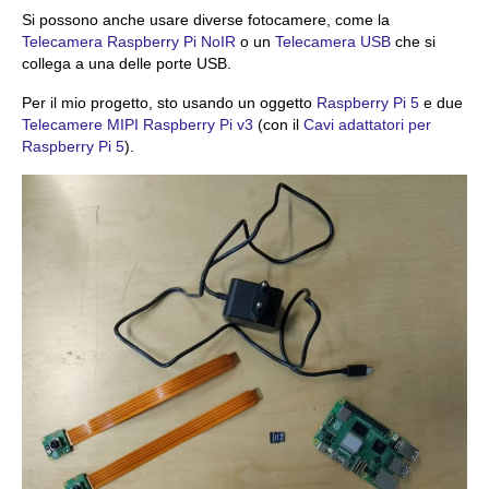
Si possono anche usare diverse fotocamere, come la
Telecamera Raspberry Pi NoIR
o un
Telecamera USB
che si
collega a una delle porte USB.
Per il mio progetto, sto usando un oggetto
Raspberry Pi 5
e due
Telecamere MIPI Raspberry Pi v3
(con il
Cavi adattatori per
Raspberry Pi 5
).