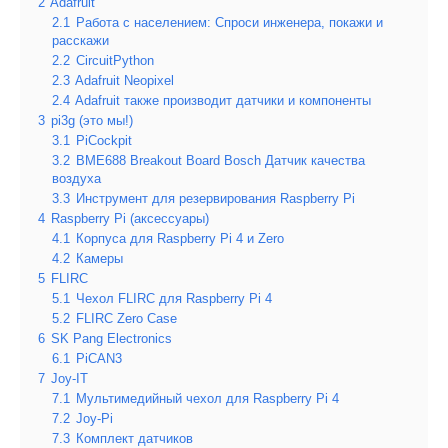
2
Adafruit
2.1
Работа с населением: Спроси инженера, покажи и
расскажи
2.2
CircuitPython
2.3
Adafruit Neopixel
2.4
Adafruit также производит датчики и компоненты
3
pi3g (это мы!)
3.1
PiCockpit
3.2
BME688 Breakout Board Bosch Датчик качества
воздуха
3.3
Инструмент для резервирования Raspberry Pi
4
Raspberry Pi (аксессуары)
4.1
Корпуса для Raspberry Pi 4 и Zero
4.2
Камеры
5
FLIRC
5.1
Чехол FLIRC для Raspberry Pi 4
5.2
FLIRC Zero Case
6
SK Pang Electronics
6.1
PiCAN3
7
Joy-IT
7.1
Мультимедийный чехол для Raspberry Pi 4
7.2
Joy-Pi
7.3
Комплект датчиков