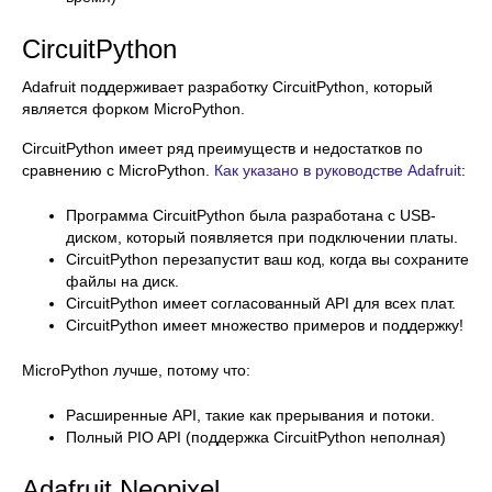
CircuitPython
Adafruit поддерживает разработку CircuitPython, который
является форком MicroPython.
CircuitPython имеет ряд преимуществ и недостатков по
сравнению с MicroPython.
Как указано в руководстве Adafruit
:
Программа CircuitPython была разработана с USB-
диском, который появляется при подключении платы.
CircuitPython перезапустит ваш код, когда вы сохраните
файлы на диск.
CircuitPython имеет согласованный API для всех плат.
CircuitPython имеет множество примеров и поддержку!
MicroPython лучше, потому что:
Расширенные API, такие как прерывания и потоки.
Полный PIO API (поддержка CircuitPython неполная)
Adafruit Neopixel