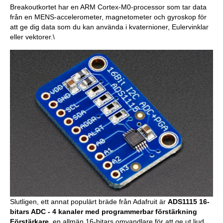
Breakoutkortet har en ARM Cortex-M0-processor som tar data
från en MENS-accelerometer, magnetometer och gyroskop för
att ge dig data som du kan använda i kvaternioner, Eulervinklar
eller vektorer.\
Slutligen, ett annat populärt bräde från Adafruit är
ADS1115 16-
bitars ADC - 4 kanaler med programmerbar förstärkning
Förstärkare
, en allmän 16-bitars omvandlare för att ge ut ljud.