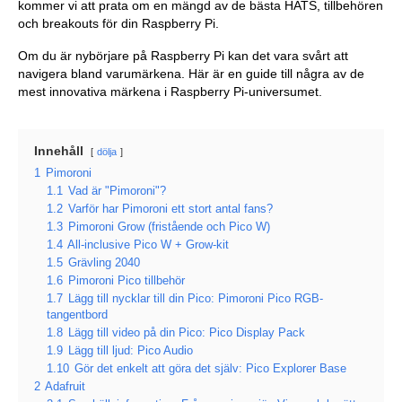
kommer vi att prata om en mängd av de bästa HATS, tillbehören
och breakouts för din Raspberry Pi.
Om du är nybörjare på Raspberry Pi kan det vara svårt att
navigera bland varumärkena. Här är en guide till några av de
mest innovativa märkena i Raspberry Pi-universumet.
Innehåll
dölja
1
Pimoroni
1.1
Vad är "Pimoroni"?
1.2
Varför har Pimoroni ett stort antal fans?
1.3
Pimoroni Grow (fristående och Pico W)
1.4
All-inclusive Pico W + Grow-kit
1.5
Grävling 2040
1.6
Pimoroni Pico tillbehör
1.7
Lägg till nycklar till din Pico: Pimoroni Pico RGB-
tangentbord
1.8
Lägg till video på din Pico: Pico Display Pack
1.9
Lägg till ljud: Pico Audio
1.10
Gör det enkelt att göra det själv: Pico Explorer Base
2
Adafruit