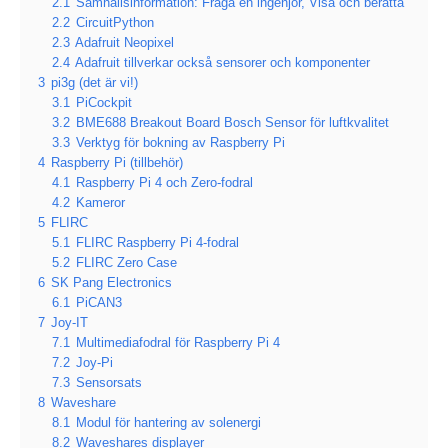
2.1
Samhällsinformation: Fråga en ingenjör, Visa och berätta
2.2
CircuitPython
2.3
Adafruit Neopixel
2.4
Adafruit tillverkar också sensorer och komponenter
3
pi3g (det är vi!)
3.1
PiCockpit
3.2
BME688 Breakout Board Bosch Sensor för luftkvalitet
3.3
Verktyg för bokning av Raspberry Pi
4
Raspberry Pi (tillbehör)
4.1
Raspberry Pi 4 och Zero-fodral
4.2
Kameror
5
FLIRC
5.1
FLIRC Raspberry Pi 4-fodral
5.2
FLIRC Zero Case
6
SK Pang Electronics
6.1
PiCAN3
7
Joy-IT
7.1
Multimediafodral för Raspberry Pi 4
7.2
Joy-Pi
7.3
Sensorsats
8
Waveshare
8.1
Modul för hantering av solenergi
8.2
Waveshares displayer