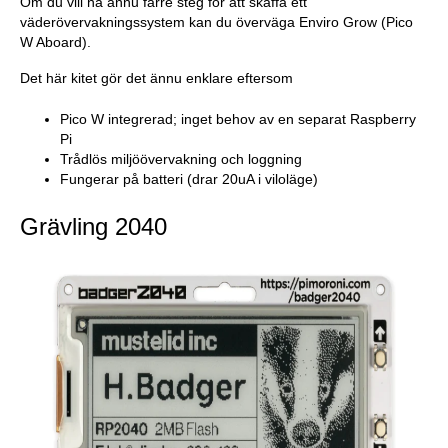
Om du vill ha ännu färre steg för att skaffa ett
väderövervakningssystem kan du överväga Enviro Grow (Pico
W Aboard).
Det här kitet gör det ännu enklare eftersom
Pico W integrerad; inget behov av en separat Raspberry
Pi
Trådlös miljöövervakning och loggning
Fungerar på batteri (drar 20uA i viloläge)
Grävling 2040