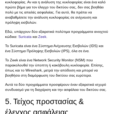
κυκλοφορίας. Αν και η ανάλυση της κυκλοφορίας είναι ένα καλό
πρώτο βήμα για τον έλεγχο του δικτύου σας, δεν σας βοηθάει
πολύ με τις απειλές ασφαλείας. Για αυτό, θα πρέπει να
αναβαθμίσετε την ανάλυση κυκλοφορίας σε ανίχνευση και
πρόληψη εισβολών.
Εδώ, υπάρχουν δύο εξαιρετικά πολύτιμα προγράμματα ανοιχτού
κώδικα:
Suricata
και
Zeek
.
Το Suricata είναι ένα Σύστημα Ανίχνευσης Εισβολών (IDS) και
ένα Σύστημα Πρόληψης Εισβολών (IPS), όλα σε ένα.
Το Zeek είναι ένα Network Security Monitor (NSM) που
παρακολουθεί την ύποπτη ή κακόβουλη κυκλοφορία. Επίσης,
όπως και το Wireshark, μετρά την απόδοση και μπορεί να
βοηθήσει στη διαμόρφωση του δικτύου σας ευρύτερα.
Αυτά τα δύο προγράμματα προσφέρουν έναν εξαιρετικά ισχυρό
συνδυασμό για τη διαχείριση και την ασφάλεια του δικτύου σας.
5. Τείχος προστασίας &
έλεγχος ασφάλειας