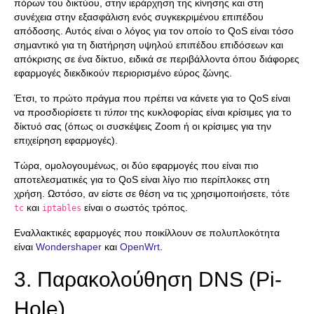
πόρων του δικτύου, στην ιεράρχηση της κίνησης και στη
συνέχεια στην εξασφάλιση ενός συγκεκριμένου επιπέδου
απόδοσης. Αυτός είναι ο λόγος για τον οποίο το QoS είναι τόσο
σημαντικό για τη διατήρηση υψηλού επιπέδου επιδόσεων και
απόκρισης σε ένα δίκτυο, ειδικά σε περιβάλλοντα όπου διάφορες
εφαρμογές διεκδικούν περιορισμένο εύρος ζώνης.
Έτσι, το πρώτο πράγμα που πρέπει να κάνετε για το QoS είναι
να προσδιορίσετε τι
τύποι
της κυκλοφορίας είναι κρίσιμες για το
δίκτυό σας (όπως οι συσκέψεις Zoom ή οι κρίσιμες για την
επιχείρηση εφαρμογές).
Τώρα, ομολογουμένως, οι δύο εφαρμογές που είναι πιο
αποτελεσματικές για το QoS είναι λίγο πιο περίπλοκες στη
χρήση. Ωστόσο, αν είστε σε θέση να τις χρησιμοποιήσετε, τότε
και
είναι ο σωστός τρόπος.
tc
iptables
Εναλλακτικές εφαρμογές που ποικίλλουν σε πολυπλοκότητα
είναι
Wondershaper
και
OpenWrt
.
3. Παρακολούθηση DNS (Pi-
Hole)