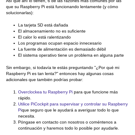
Así que ahí lo tienen, 6 de las razones más comunes por las
que su Raspberry Pi está funcionando lentamente (y cómo
solucionarlas):
La tarjeta SD está dañada
El almacenamiento no es suficiente
El calor lo está ralentizando
Los programas ocupan espacio innecesario
La fuente de alimentación es demasiado débil
El sistema operativo tiene un problema en alguna parte
Sin embargo, si todavía te estás preguntando "¿Por qué mi
Raspberry Pi es tan lenta?" entonces hay algunas cosas
adicionales que también podrías probar:
Overclockea tu Raspberry Pi
para que funcione más
rápido.
Utilice PiCockpit para supervisar y controlar su Raspberry
Pi
que seguro que le ayudará a averiguar todo lo que
necesita.
Póngase en contacto con nosotros o coméntenos a
continuación y haremos todo lo posible por ayudarle.