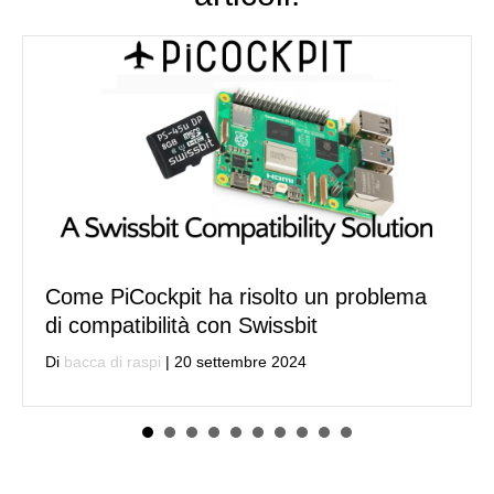
ma
Stiamo eliminando le nostre applicazion
per sensori
Di
bacca di raspi
|
11 luglio 2024