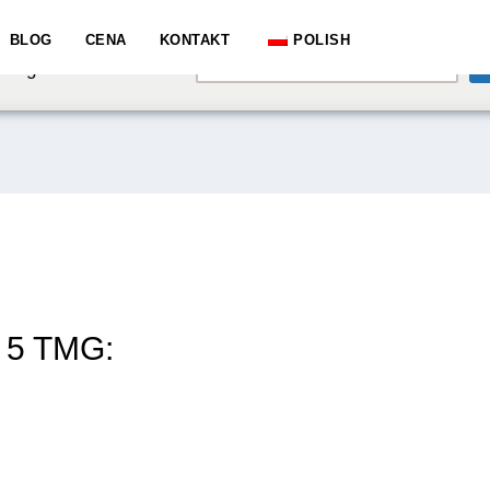
e speaking a different
BLOG
CENA
KONTAKT
POLISH
English
hange to:
 5 TMG: