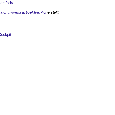
ers/odr/
ator impresji activeMind AG
erstellt.
Cockpit