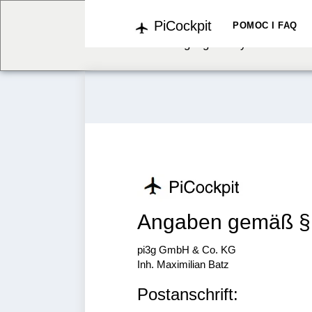
PiCockpit
We've detected you might b
POMOC I FAQ
language. Do you want to c
Angaben gemäß §
pi3g GmbH & Co. KG
Inh. Maximilian Batz
Postanschrift: