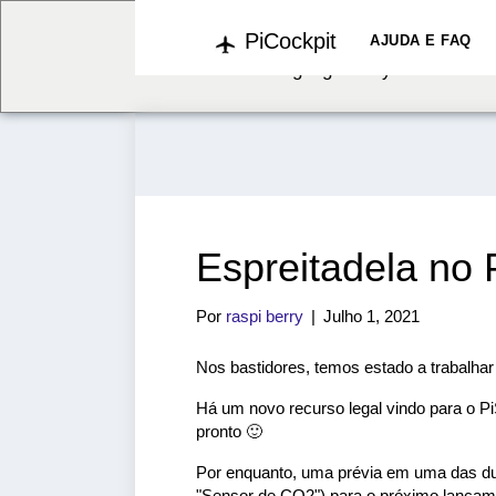
PiCockpit
We've detected you might b
AJUDA E FAQ
language. Do you want to c
Espreitadela no 
Por
raspi berry
|
Julho 1, 2021
Nos bastidores, temos estado a trabalhar
Há um novo recurso legal vindo para o Pi
pronto 🙂
Por enquanto, uma prévia em uma das du
"Sensor de CO2") para o próximo lançam