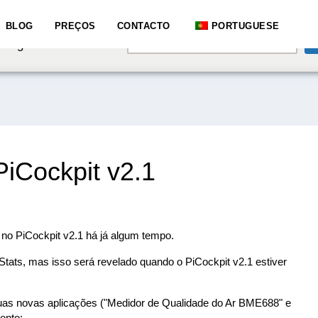
e speaking a different
BLOG
PREÇOS
CONTACTO
PORTUGUESE
English
hange to:
PiCockpit v2.1
 no PiCockpit v2.1 há já algum tempo.
Stats, mas isso será revelado quando o PiCockpit v2.1 estiver
as novas aplicações ("Medidor de Qualidade do Ar BME688" e
ento: