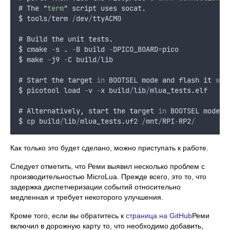
# 
The
"
term
"
script
uses
socat
.
$
tools
/
term
/
dev
/
ttyACM0
# 
Build
the
unit
tests
.
$
cmake
-
s
.
-
B
build
-
DPICO_BOARD
=
pico
$
make
-
j9
-
C
build
/
lib
# 
Start
the
target
in
BOOTSEL
mode
and
flash
it
wit
$
picotool
load
-
v
-
x
build
/
lib
/
mlua_tests
.
elf
# 
Alternatively
,
start
the
target
in
BOOTSEL
mode
a
$
cp
build
/
lib
/
mlua_tests
.
uf2
/
mnt
/
RPI
-
RP2
/
Как только это будет сделано, можно приступать к работе.
Следует отметить, что Реми выявил несколько проблем с
производительностью MicroLua. Прежде всего, это то, что
задержка диспетчеризации событий относительно
медленная и требует некоторого улучшения.
Кроме того, если вы обратитесь к
страница на GitHub
Реми
включил в дорожную карту то, что необходимо добавить,