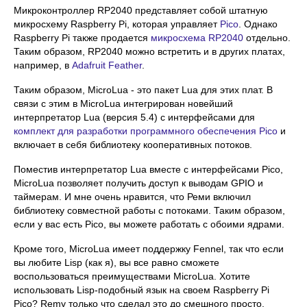
Микроконтроллер RP2040 представляет собой штатную
микросхему Raspberry Pi, которая управляет
Pico
. Однако
Raspberry Pi также продается
микросхема RP2040
отдельно.
Таким образом, RP2040 можно встретить и в других платах,
например, в
Adafruit Feather
.
Таким образом, MicroLua - это пакет Lua для этих плат. В
связи с этим в MicroLua интегрирован новейший
интерпретатор Lua (версия 5.4) с интерфейсами для
комплект для разработки программного обеспечения Pico
и
включает в себя библиотеку кооперативных потоков.
Поместив интерпретатор Lua вместе с интерфейсами Pico,
MicroLua позволяет получить доступ к выводам GPIO и
таймерам. И мне очень нравится, что Реми включил
библиотеку совместной работы с потоками. Таким образом,
если у вас есть Pico, вы можете работать с обоими ядрами.
Кроме того, MicroLua имеет поддержку Fennel, так что если
вы любите Lisp (как я), вы все равно сможете
воспользоваться преимуществами MicroLua. Хотите
использовать Lisp-подобный язык на своем Raspberry Pi
Pico? Remy только что сделал это до смешного просто.