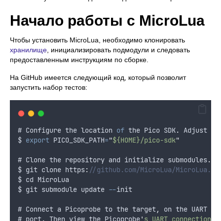
Начало работы с MicroLua
Чтобы установить MicroLua, необходимо клонировать
хранилище
, инициализировать подмодули и следовать
предоставленным инструкциям по сборке.
На GitHub имеется следующий код, который позволит
запустить набор тестов:
# 
Configure
the
location
of
the
Pico
SDK
.
Adjust
fo
$
export
PICO_SDK_PATH
=
"
${HOME}/pico-sdk
"
# 
Clone
the
repository
and
initialize
submodules
.
$
git
clone
 https
:
//github.com/MicroLua/MicroLua.gi
$
cd
MicroLua
$
git
submodule
update
--
init
# 
Connect
a
Picoprobe
to
the
target
,
on
the
UART
an
# 
port
.
Then
view
the
Picoprobe
'
s UART connection i