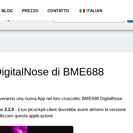
e speaking a different
BLOG
PREZZO
CONTATTO
ITALIAN
English
hange to:
 DigitalNose di BME688
 troveranno una nuova App nel loro cruscotto: BME688 DigitalNose
one
2.2.0
- il tuo picockpit-client dovrebbe avere almeno la versione
ilizzare questa applicazione.