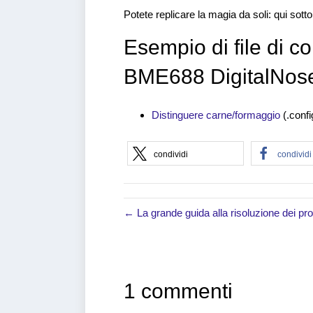
Potete replicare la magia da soli: qui sott
Esempio di file di c
BME688 DigitalNos
Distinguere carne/formaggio
(.confi
condividi
condividi
← La grande guida alla risoluzione dei pr
1 commenti