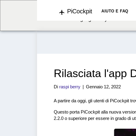
PiCockpit
We've detected you might b
AIUTO E FAQ
language. Do you want to c
Rilasciata l'app
Di
raspi berry
|
Gennaio 12, 2022
A partire da oggi, gli utenti di PiCockpit
Questo porta PiCockpit alla nuova versi
2.2.0 o superiore per essere in grado di ut