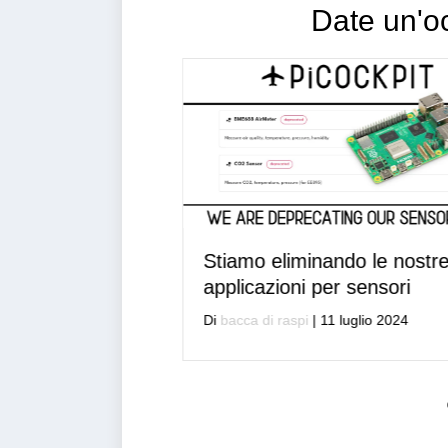
Date un'occ
risolto un
Stiamo eliminando le nostre
bilità con
applicazioni per sensori
Di
bacca di raspi
|
11 luglio 2024
embre 2024