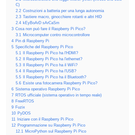
C)
2.2
Costruzioni a batteria per una lunga autonomia
2.3
Tastiere macro, ginocchiere rotanti e altri HID
2.4
kEyBoArD sArCaSm
3
Cosa non può fare il Raspberry Pi Pico?
3.1
Microcomputer contro microcontrollore
4
Pin di Raspberry Pi
5
Specifiche del Raspberry Pi Pico
5.1
Il Raspberry Pi Pico ha l'HDMI?
5.2
Il Raspberry Pi Pico ha l'ethernet?
5.3
Il Raspberry Pi Pico ha il WiFi?
5.4
Il Raspberry Pi Pico ha l'USB?
5.5
Il Raspberry Pi Pico ha il Bluetooth?
5.6
Esiste una fotocamera Raspberry Pi Pico?
6
Sistema operativo Raspberry Pi Pico
7
RTOS ufficiale (sistema operativo in tempo reale)
8
FreeRTOS
9
Fuzix
10
PyDOS
11
Iniziare con il Raspberry Pi Pico
12
Programmazione su Raspberry Pi Pico
12.1
MicroPython sul Raspberry Pi Pico