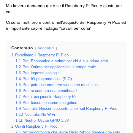
Ma la vera domanda qui è se il Raspberry Pi Pico è giusto per
voi.
Ci sono molti pro e contro nell'acquisto del Raspberry Pi Pico ed
è importante capire l'adagio "cavalli per corsi".
Contenuto
nascondere
1
Rivediamo il Raspberry Pi Pico
1.1
Pro: Economico e ottimo per chi è alle prime armi
1.2
Pro: Ottimo per applicazioni in tempo reale
1.3
Pro: ingressi analogici
1.4
Pro: IO programmabile (PIO)
1.5
Pro: potrebbe emettere video con modifiche
1.6
Pro: si adatta a una breadboard
1.7
Pro: il più piccolo Raspberry Pi
1.8
Pro: basso consumo energetico
1.9
Neutrale: Nessun supporto Linux sul Raspberry Pi Pico
1.10
Neutrale: No WiFi
1.11
Neutro: Uscite GPIO 3.3V
2
Usi di Raspberry Pi Pico
2.1
Microcontrollore che legge MicroPython (invece che solo