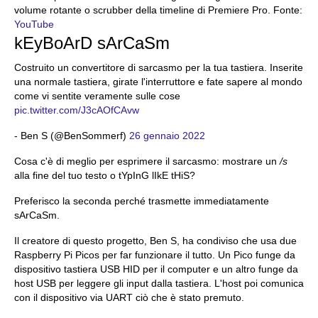
volume rotante o scrubber della timeline di Premiere Pro. Fonte:
YouTube
kEyBoArD sArCaSm
Costruito un convertitore di sarcasmo per la tua tastiera. Inserite
una normale tastiera, girate l'interruttore e fate sapere al mondo
come vi sentite veramente sulle cose
pic.twitter.com/J3cAOfCAvw
- Ben S (@BenSommerf)
26 gennaio 2022
Cosa c'è di meglio per esprimere il sarcasmo: mostrare un
/s
alla fine del tuo testo o tYpInG lIkE tHiS?
Preferisco la seconda perché trasmette immediatamente
sArCaSm.
Il creatore di questo progetto, Ben S, ha condiviso che usa due
Raspberry Pi Picos per far funzionare il tutto. Un Pico funge da
dispositivo tastiera USB HID per il computer e un altro funge da
host USB per leggere gli input dalla tastiera. L'host poi comunica
con il dispositivo via UART ciò che è stato premuto.