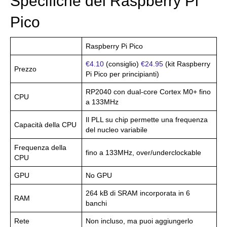
Specifiche del Raspberry Pi
Pico
Raspberry Pi Pico
€4.10
(consiglio)
€24.95
(kit Raspberry
Prezzo
Pi Pico per principianti)
RP2040 con dual-core Cortex M0+ fino
CPU
a 133MHz
Il PLL su chip permette una frequenza
Capacità della CPU
del nucleo variabile
Frequenza della
fino a 133MHz, over/underclockable
CPU
GPU
No GPU
264 kB di SRAM incorporata in 6
RAM
banchi
Rete
Non incluso, ma puoi aggiungerlo