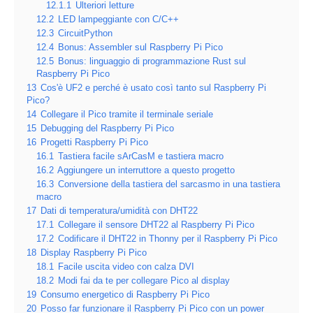
12.1.1
Ulteriori letture
12.2
LED lampeggiante con C/C++
12.3
CircuitPython
12.4
Bonus: Assembler sul Raspberry Pi Pico
12.5
Bonus: linguaggio di programmazione Rust sul
Raspberry Pi Pico
13
Cos'è UF2 e perché è usato così tanto sul Raspberry Pi
Pico?
14
Collegare il Pico tramite il terminale seriale
15
Debugging del Raspberry Pi Pico
16
Progetti Raspberry Pi Pico
16.1
Tastiera facile sArCasM e tastiera macro
16.2
Aggiungere un interruttore a questo progetto
16.3
Conversione della tastiera del sarcasmo in una tastiera
macro
17
Dati di temperatura/umidità con DHT22
17.1
Collegare il sensore DHT22 al Raspberry Pi Pico
17.2
Codificare il DHT22 in Thonny per il Raspberry Pi Pico
18
Display Raspberry Pi Pico
18.1
Facile uscita video con calza DVI
18.2
Modi fai da te per collegare Pico al display
19
Consumo energetico di Raspberry Pi Pico
20
Posso far funzionare il Raspberry Pi Pico con un power