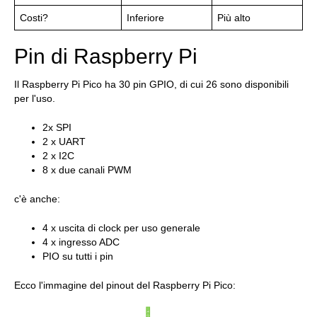
Costi?
Inferiore
Più alto
Pin di Raspberry Pi
Il Raspberry Pi Pico ha 30 pin GPIO, di cui 26 sono disponibili
per l'uso.
2x SPI
2 x UART
2 x I2C
8 x due canali PWM
c'è anche:
4 x uscita di clock per uso generale
4 x ingresso ADC
PIO su tutti i pin
Ecco l'immagine del pinout del Raspberry Pi Pico: