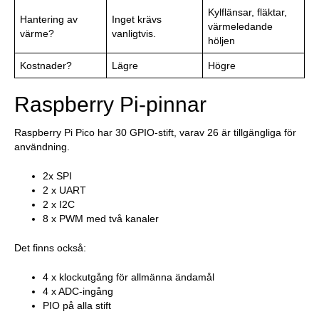
Kylflänsar, fläktar,
Hantering av
Inget krävs
värmeledande
värme?
vanligtvis.
höljen
Kostnader?
Lägre
Högre
Raspberry Pi-pinnar
Raspberry Pi Pico har 30 GPIO-stift, varav 26 är tillgängliga för
användning.
2x SPI
2 x UART
2 x I2C
8 x PWM med två kanaler
Det finns också:
4 x klockutgång för allmänna ändamål
4 x ADC-ingång
PIO på alla stift