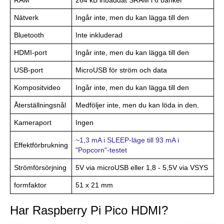
RAM
264 kB inbäddat SRAM i 6 banker
Nätverk
Ingår inte, men du kan lägga till den
Bluetooth
Inte inkluderad
HDMI-port
Ingår inte, men du kan lägga till den
USB-port
MicroUSB för ström och data
Kompositvideo
Ingår inte, men du kan lägga till den
Återställningsnål
Medföljer inte, men du kan löda in den.
Kameraport
Ingen
~1,3 mA i SLEEP-läge till 93 mA i
Effektförbrukning
"Popcorn"-testet
Strömförsörjning
5V via microUSB eller 1,8 - 5,5V via VSYS
formfaktor
51 x 21 mm
Har Raspberry Pi Pico HDMI?