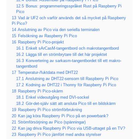
12.4
Bonus: Assembler på Raspberry Pi Pico
12.5
Bonus: programmeringsspråket Rust på Raspberry Pi
Pico
13
Vad är UF2 och varför används det så mycket på Raspberry
Pi Pico?
14
Anslutning av Pico via den seriella terminalen
15
Felsökning av Raspberry Pi Pico
16
Raspberry Pi Pico-projekt
16.1
Enkelt sArCasM-tangentbord och makrotangentbord
16.2
Lägga till en strömbrytare till det här projektet
16.3
Konvertering av sarkasm-tangentbordet till ett makro-
tangentbord
17
Temperatur-/fuktdata med DHT22
17.1
Anslutning av DHT22-sensorn till Raspberry Pi Pico
17.2
Kodning av DHT22 i Thonny för Raspberry Pi Pico
18
Raspberry Pi Pico-skärm
18.1
Enkel videoutgång med DVI-sockel
18.2
Gör-det-själv sätt att ansluta Pico till en bildskärm
19
Raspberry Pi Pico strömförbrukning
20
Kan jag köra Raspberry Pi Pico på en powerbank?
21
Strömförsörjning av Pico (spänningar)
22
Kan jag driva Raspberry Pi Pico via USB-uttaget på en TV?
23
Raspberry Pi Pico jämfört med andra styrelser