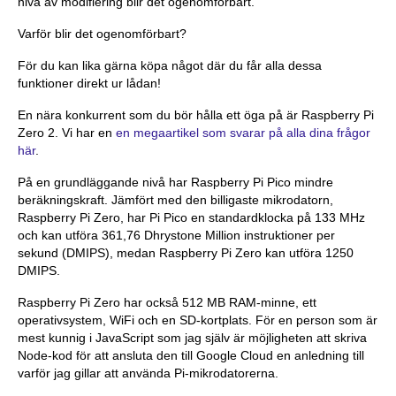
nivå av modifiering blir det ogenomförbart.
Varför blir det ogenomförbart?
För du kan lika gärna köpa något där du får alla dessa
funktioner direkt ur lådan!
En nära konkurrent som du bör hålla ett öga på är Raspberry Pi
Zero 2. Vi har en
en megaartikel som svarar på alla dina frågor
här
.
På en grundläggande nivå har Raspberry Pi Pico mindre
beräkningskraft. Jämfört med den billigaste mikrodatorn,
Raspberry Pi Zero, har Pi Pico en standardklocka på 133 MHz
och kan utföra 361,76 Dhrystone Million instruktioner per
sekund (DMIPS), medan Raspberry Pi Zero kan utföra 1250
DMIPS.
Raspberry Pi Zero har också 512 MB RAM-minne, ett
operativsystem, WiFi och en SD-kortplats. För en person som är
mest kunnig i JavaScript som jag själv är möjligheten att skriva
Node-kod för att ansluta den till Google Cloud en anledning till
varför jag gillar att använda Pi-mikrodatorerna.