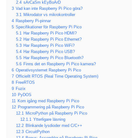
2.4
sArCaSm kEyBoArD
3
Vad kan inte Raspberry Pi Pico göra?
3.1
Mikrodator vs mikrokontroller
4
Raspberry Pi-pinnar
5
Specifikationer för Raspberry Pi Pico
5.1
Har Raspberry Pi Pico HDMI?
5.2
Har Raspberry Pi Pico Ethernet?
5.3
Har Raspberry Pi Pico WiFi?
5.4
Har Raspberry Pi Pico USB?
5.5
Har Raspberry Pi Pico Bluetooth?
5.6
Finns det en Raspberry Pi Pico kamera?
6
Operativsystemet Raspberry Pi Pico
7
Officiellt RTOS (Real Time Operating System)
8
FreeRTOS
9
Fuzix
10
PyDOS
11
Kom igång med Raspberry Pi Pico
12
Programmering på Raspberry Pi Pico
12.1
MicroPython på Raspberry Pi Pico
12.1.1
Ytterligare läsning
12.2
Blinkande lysdioder med C/C++
12.3
CircuitPython