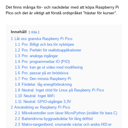
Det finns många för- och nackdelar med att köpa Raspberry Pi
Pico och det är viktigt att förstå ordspråket "hästar för kurser".
Innehåll
dölja
1
Låt oss granska Raspberry Pi Pico
1.1
Pro: Billigt och bra för nybörjare
1.2
Pro: Perfekt för realtidsapplikationer
1.3
Pro: analoga ingångar
1.4
Pro: programmerbar IO (PIO)
1.5
Pro: kan ge ut video med modifiering
1.6
Pro: passar på en brödskiva
1.7
Pro: Den minsta Raspberry Pi
1.8
Fördelar: låg energiförbrukning
1.9
Neutral: Inget stöd för Linux på Raspberry Pi Pico
1.10
Neutral: Inget WiFi
1.11
Neutral: GPIO-utgångar 3,3V
2
Användning av Raspberry Pi Pico
2.1
Mikrokontroller som läser MicroPython (istället för bara C)
2.2
Batteridrivna byggnadsdelar för lång drifttid
2.3
Makro-tangentbord, snurrande växlar och andra HID:er