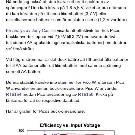
Nämnde jag också att den klarar ett brett spektrum av
spänningar? Den kan köras på 1,8-5,5 V, vilket är bra eftersom
du kan köra den på ett enda litiumbatteri (3,7 V) eller
nickelbaserade batterier som är anslutna i serie (1,2 V vardera).
En analys av Joey Castillo
visade att effektiviteten hos Picos
buckkonverter toppar vid 2,54V till 3,2V (motsvarande två
fulladdade AA-uppladdningsbara/alkaliska batterier) om du drar
<=10mA ström.
Vid högre strömmar är det dock bättre att tillhandahålla batterier
för 3 AA-batterier eller ett litiumbatteri med samma spänning
som ett AA-batteri.
Denna statistik kanske inte stämmer för Pico W, eftersom Pico
W använder en annan buck-omvandlare. Pico W använder
RT6154
medan Pico använder sig av
RT6150
. Klicka på
länkarna för att se respektive datablad.
Här är grafen för Picos buck-omvandlare: