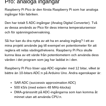
Pro: analoga ingångar
Raspberry Pi Pico är den första Raspberry Pi som har analoga
ingångar från fabriken.
Den har totalt 5 ADC-ingångar (Analog Digital Converter). Två
av dessa används av Pico för dess interna temperatursensor
och för spänningsövervakning.
Så hur kan du dra nytta av att ha en analog ingång? I ett av
mina projekt använde jag till exempel en potentiometer för att
reglera ett reläs växlingsfrekvens. Raspberry Pi Pico skulle
kunna läsa av ett värde från potentiometern och använda dess
värden i det program som jag har laddat in i den.
Raspberry Pi Pico löser upp ADC-signaler med 12 bitar, vilket är
bättre än 10-bitars ADC:n på Arduino Uno. Andra egenskaper är:
SAR ADC (successiv approximation ADC)
500 kS/s (med extern 48 MHz-klocka)
DMA-gränssnitt på ADC-ingångarna som kan komma åt
minnet utan att använda CPU:n.