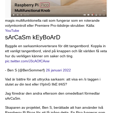
magis multifunktionella ratt som fungerar som en roterande
volymkontroll eller Premiere Pro-tidslinje-skrubber. Källa:
YouTube
sArCaSm kEyBoArD
Byggde en sarkasmkonverterare för ditt tangentbord. Koppla in
ett vanligt tangentbord, vänd på knappen och låt världen få veta
hur du verkligen känner om saker och ting.
pic.twitter.com/J3cAOfCAvw
- Ben S (@BenSommerf)
26 januari 2022
Vad är bättre för att uttrycka sarkasm: att visa en
/s
taggen i
slutet av din text eller tYpInG lIkE tHiS?
Jag föredrar den andra eftersom den omedelbart förmedlar
sArCaSm.
Skaparen av projektet, Ben S, berättade att han använder två
Raspberry Pi Picos för att få igång detta. En Pico fungerar som