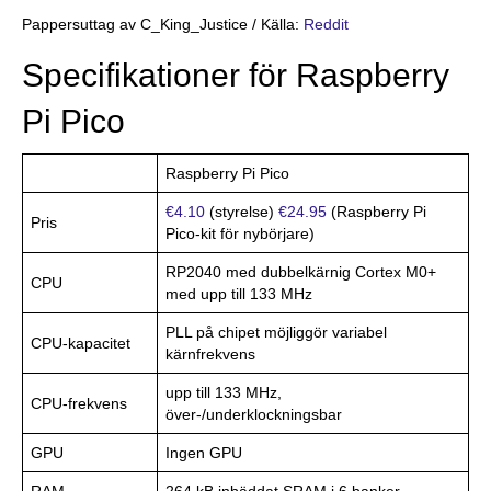
Pappersuttag av C_King_Justice / Källa:
Reddit
Specifikationer för Raspberry
Pi Pico
Raspberry Pi Pico
€4.10
(styrelse)
€24.95
(Raspberry Pi
Pris
Pico-kit för nybörjare)
RP2040 med dubbelkärnig Cortex M0+
CPU
med upp till 133 MHz
PLL på chipet möjliggör variabel
CPU-kapacitet
kärnfrekvens
upp till 133 MHz,
CPU-frekvens
över-/underklockningsbar
GPU
Ingen GPU