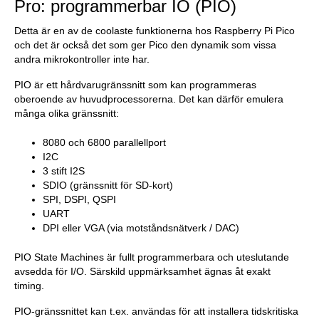
Pro: programmerbar IO (PIO)
Detta är en av de coolaste funktionerna hos Raspberry Pi Pico
och det är också det som ger Pico den dynamik som vissa
andra mikrokontroller inte har.
PIO är ett hårdvarugränssnitt som kan programmeras
oberoende av huvudprocessorerna. Det kan därför emulera
många olika gränssnitt:
8080 och 6800 parallellport
I2C
3 stift I2S
SDIO (gränssnitt för SD-kort)
SPI, DSPI, QSPI
UART
DPI eller VGA (via motståndsnätverk / DAC)
PIO State Machines är fullt programmerbara och uteslutande
avsedda för I/O. Särskild uppmärksamhet ägnas åt exakt
timing.
PIO-gränssnittet kan t.ex. användas för att installera tidskritiska