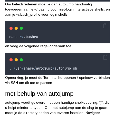
Om beleidsredenen moet je dan autojump handmatig
toevoegen aan je ~/.bashrc voor niet-login interactieve shells, en
aan je ~/.bash_profile voor login shells:
nano
~/
.
bashrc
en voeg de volgende regel onderaan toe:
.
/
usr
/
share
/
autojump
/
autojump
.
sh
Opmerking: je moet de Terminal heropenen / opnieuw verbinden
via SSH om dit toe te passen.
met behulp van autojump
autojump wordt geleverd met een handige snelkoppeling, "j", die
u helpt minder te typen. Om met autojump aan de slag te gaan,
moet je de directory paden van tevoren instellen. Navigeer