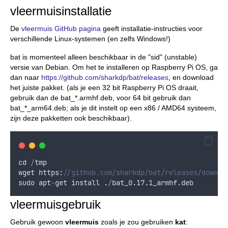
vleermuisinstallatie
De
vleermuis GitHub pagina
geeft installatie-instructies voor
verschillende Linux-systemen (en zelfs Windows!)
bat is momenteel alleen beschikbaar in de "sid" (unstable)
versie van Debian. Om het te installeren op Raspberry Pi OS, ga
dan naar
https://github.com/sharkdp/bat/releases
, en download
het juiste pakket. (als je een 32 bit Raspberry Pi OS draait,
gebruik dan de bat_*.armhf.deb, voor 64 bit gebruik dan
bat_*_arm64.deb; als je dit instelt op een x86 / AMD64 systeem,
zijn deze pakketten ook beschikbaar).
cd
/
tmp
wget
 https
:
//github.com/sharkdp/bat/releases/downlo
sudo
apt
-
get
install
.
/
bat_0
.
17
.
1
_armhf
.
deb
vleermuisgebruik
Gebruik gewoon
vleermuis
zoals je zou gebruiken
kat
: