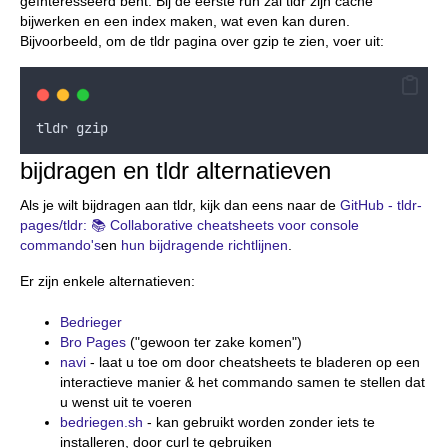
geïnteresseerd bent. Bij de eerste run zal tldr zijn cache
bijwerken en een index maken, wat even kan duren.
Bijvoorbeeld, om de tldr pagina over gzip te zien, voer uit:
tldr
gzip
bijdragen en tldr alternatieven
Als je wilt bijdragen aan tldr, kijk dan eens naar de
GitHub - tldr-
pages/tldr: 📚 Collaborative cheatsheets voor console
commando's
en
hun bijdragende richtlijnen
.
Er zijn enkele alternatieven:
Bedrieger
Bro Pages
("gewoon ter zake komen")
navi
- laat u toe om door cheatsheets te bladeren op een
interactieve manier & het commando samen te stellen dat
u wenst uit te voeren
bedriegen.sh
- kan gebruikt worden zonder iets te
installeren, door curl te gebruiken