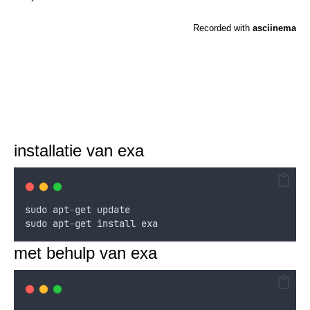
installatie van exa
sudo
apt
-
get
update
sudo
apt
-
get
install
exa
met behulp van exa