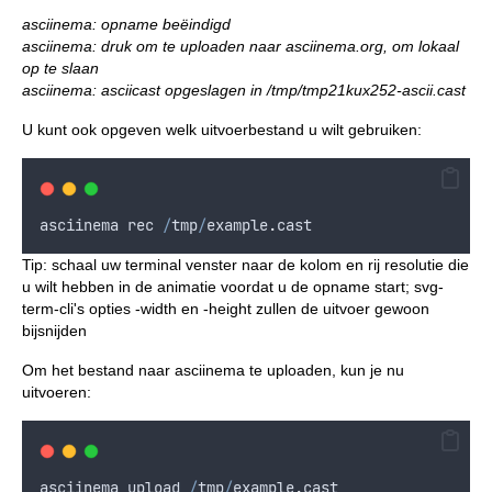
asciinema: opname beëindigd
asciinema: druk om te uploaden naar asciinema.org, om lokaal
op te slaan
asciinema: asciicast opgeslagen in /tmp/tmp21kux252-ascii.cast
U kunt ook opgeven welk uitvoerbestand u wilt gebruiken:
asciinema
rec
/
tmp
/
example
.
cast
Tip: schaal uw terminal venster naar de kolom en rij resolutie die
u wilt hebben in de animatie voordat u de opname start; svg-
term-cli's opties -width en -height zullen de uitvoer gewoon
bijsnijden
Om het bestand naar asciinema te uploaden, kun je nu
uitvoeren:
asciinema
upload
/
tmp
/
example
.
cast