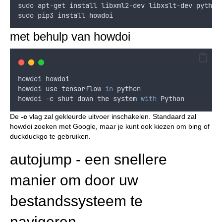
sudo
apt
-
get
install
libxml2
-
dev
libxslt
-
dev
python
sudo
pip3
install
howdoi
met behulp van howdoi
howdoi
howdoi
howdoi
use
tensorflow
in
python
howdoi
-
c
shut
down
the
system
with
Python
De
-c
vlag zal gekleurde uitvoer inschakelen. Standaard zal
howdoi zoeken met Google, maar je kunt ook kiezen om bing of
duckduckgo te gebruiken.
autojump - een snellere
manier om door uw
bestandssysteem te
navigeren