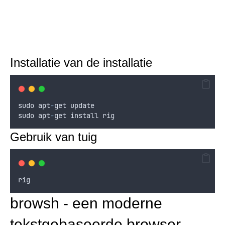
Installatie van de installatie
sudo
apt
-
get
update
sudo
apt
-
get
install
rig
Gebruik van tuig
rig
browsh - een moderne
tekstgebaseerde browser