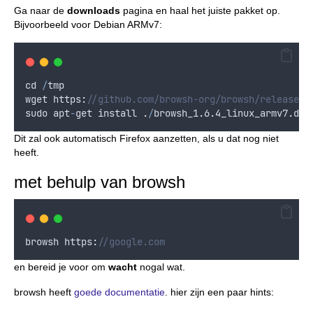
Ga naar de
downloads
pagina en haal het juiste pakket op.
Bijvoorbeeld voor Debian ARMv7:
cd
/
tmp
wget
 https
:
//github.com/browsh-org/browsh/releases/
sudo
apt
-
get
install
.
/
browsh_1
.
6
.
4
_linux_armv7
.
deb
Dit zal ook automatisch Firefox aanzetten, als u dat nog niet
heeft.
met behulp van browsh
browsh
 https
:
//google.com
en bereid je voor om
wacht
nogal wat.
browsh heeft
goede documentatie
. hier zijn een paar hints: