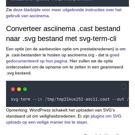
Zie
deze bladzijde voor meer uitgebreide instructies over het
gebruik van asciinema
.
Converteer asciinema .cast bestand
naar .svg bestand met svg-term-cli
Een optie (en de aanbevolen optie om prestatieredenen) is om
je .cast-bestanden te hosten op asciinema.org - dat is
goed
gedocumenteerd op hun pagina
. Hier zullen we de optie
onderzoeken om de opname om te zetten in een geanimeerd
.svg bestand.
svg
-
term
--in
/
tmp
/
tmp21kux252
-
ascii
.
cast
--
out
/
tm
Opmerking: WordPress schakelt het uploaden van SVG's
standaard uit om veiligheidsredenen. Er zijn
plugins om SVG
uploads op een veilige manier toe te staan
.