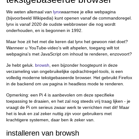
We weten allemaal van
lynx
waarmee je elke webpagina
(bijvoorbeeld Wikipedia) kunt openen vanaf de commandoregel.
lynx is vanaf 2020 de oudste webbrowser die nog wordt
onderhouden, en is begonnen in 1992.
Maar hoe zit het met die keren dat lynx het gewoon niet doet?
Wanneer u YouTube-video's wilt afspelen, toegang wilt tot
webpagina's met JavaScript om inhoud te renderen, enzovoort?
Je hebt geluk.
browsh
, een bijzonder hoogtepunt in deze
verzameling van ongebruikelijke opdrachtregel-tools, is een
volledig moderne tekstgebaseerde browser. Het gebruikt Firefox
in de backend om uw pagina in headless mode te renderen.
Opmerking: een Pi 4 is aanbevolen om deze specifieke
toepassing te draaien, en het zal nog steeds vrij traag lijken - je
vraagt de Pi om serieus zwaar werk te verrichten met dit! Maar
het is leuk en zal zeker nuttig zijn voor gebruikers met
krachtigere systemen, daar ben ik zeker van.
installeren van browsh