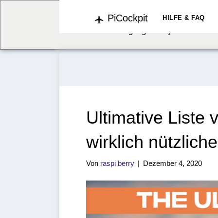
PiCockpit
We've detected you might b
HILFE & FAQ
language. Do you want to c
Ultimative Liste
wirklich nützlich
Von
raspi berry
|
Dezember 4, 2020