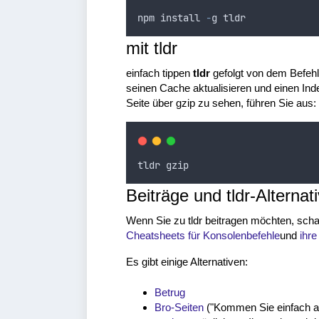
npm
install
-
g
tldr
mit tldr
einfach tippen
tldr
gefolgt von dem Befehl,
seinen Cache aktualisieren und einen Inde
Seite über gzip zu sehen, führen Sie aus:
tldr
gzip
Beiträge und tldr-Alternat
Wenn Sie zu tldr beitragen möchten, scha
Cheatsheets für Konsolenbefehle
und
ihre
Es gibt einige Alternativen:
Betrug
Bro-Seiten
("Kommen Sie einfach a