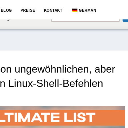
e speaking a different
BLOG
PREISE
KONTAKT
GERMAN
English
hange to:
 von ungewöhnlichen, aber
en Linux-Shell-Befehlen