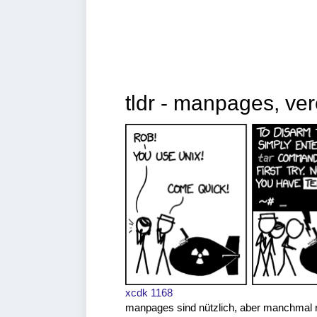
tldr - manpages, ver
xcdk 1168
manpages sind nützlich, aber manchmal re