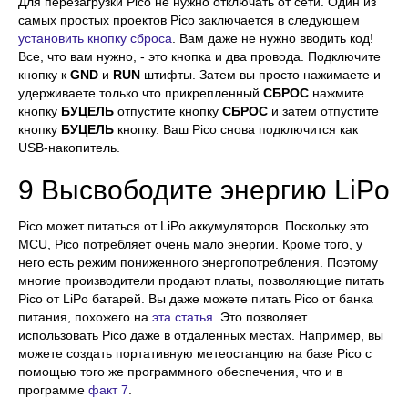
Для перезагрузки Pico не нужно отключать от сети. Один из
самых простых проектов Pico заключается в следующем
установить кнопку сброса
. Вам даже не нужно вводить код!
Все, что вам нужно, - это кнопка и два провода. Подключите
кнопку к
GND
и
RUN
штифты. Затем вы просто нажимаете и
удерживаете только что прикрепленный
СБРОС
нажмите
кнопку
БУЦЕЛЬ
отпустите кнопку
СБРОС
и затем отпустите
кнопку
БУЦЕЛЬ
кнопку. Ваш Pico снова подключится как
USB-накопитель.
9 Высвободите энергию LiPo
Pico может питаться от LiPo аккумуляторов. Поскольку это
MCU, Pico потребляет очень мало энергии. Кроме того, у
него есть режим пониженного энергопотребления. Поэтому
многие производители продают платы, позволяющие питать
Pico от LiPo батарей. Вы даже можете питать Pico от банка
питания, похожего на
эта статья
. Это позволяет
использовать Pico даже в отдаленных местах. Например, вы
можете создать портативную метеостанцию на базе Pico с
помощью того же программного обеспечения, что и в
программе
факт 7
.