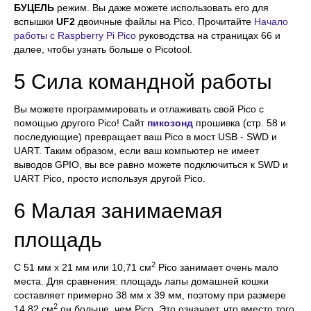
БУЦЕЛЬ
режим. Вы даже можете использовать его для
вспышки
UF2
двоичные файлы на Pico. Прочитайте
Начало
работы с Raspberry Pi Pico
руководства на страницах 66 и
далее, чтобы узнать больше о Picotool.
5 Сила командной работы
Вы можете программировать и отлаживать свой Pico с
помощью другого Pico! Сайт
пикозонд
прошивка (стр. 58 и
последующие) превращает ваш Pico в мост USB - SWD и
UART. Таким образом, если ваш компьютер не имеет
выводов GPIO, вы все равно можете подключиться к SWD и
UART Pico, просто используя другой Pico.
6 Малая занимаемая
площадь
2
С 51 мм x 21 мм или 10,71 см
Pico занимает очень мало
места. Для сравнения: площадь лапы домашней кошки
составляет примерно 38 мм x 39 мм, поэтому при размере
2
14,82 см
он больше, чем Pico. Это означает, что вместо того,