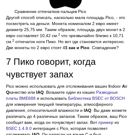
Сравнение отпечатков пальцев Pico
Другой способ описать, насколько мала площадь Pico, - это
посмотреть на деньги. Монета номиналом 2 евро имеет
диаметр 25,75 мм. Таким образом, площадь двух монет в 2
2
евро составляет 10,42 см.
что чрезвычайно близко к 10,71
2
см.
отпечаток ноги Пико. Но вот где становится интересно.
Две монеты по 2 евро стоят 4$
как и Pico
. Совпадение?
7 Пико говорит, когда
чувствует запах
Pico можно использовать для отслеживания ваших
I
ndoor
A
ir
Q
качество или
IAQ
. Возьмите один из наших
Разводные
платы BME688
и использовать
Библиотека BSEC от BOSCH
для измерения текущей температуры, атмосферного
давления, относительной влажности и
IAQ
. Вы даже можете
различать до 4 различных запахов. Таким образом, ваш Pico
сообщит вам, когда он почувствует запах. Вот
пример
из
BSEC 1.4.8.0
интеграция с Pico, которая позволяет
отслеживать
IAQ
. Он написан на языке C и был