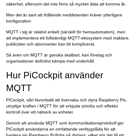
säkerhet, eftersom det inte finns så mycket data att komma åt.
Men det är sant att ihållande meddelanden kräver ytterligare
konfiguration.
MQTT i sig är relativt enkelt (särskilt för hemautomation), men
att implementera ett fullständigt MQTT-ekosystem med mäklare,
publicister och abonnenter kan bli komplicerat.
Så även om MQTT är ganska skalbart, kan företag och
organisationer definitivt kämpa med underhåll.
Hur PiCockpit använder
MQTT
PiCockpit, vårt favoritsätt att övervaka och styra Raspberry Pis,
utnyttjar kraften i MQTT för att erbjuda sömlös och effektiv
kontroll över ett nätverk av enheter.
Genom att använda MQTT som kommunikationsprotokoll ger
PiCockpit användarna en omfattande verktygslåda för att
hantera sin Raspberry Pi-flotta på distans, vilket gör det till ett