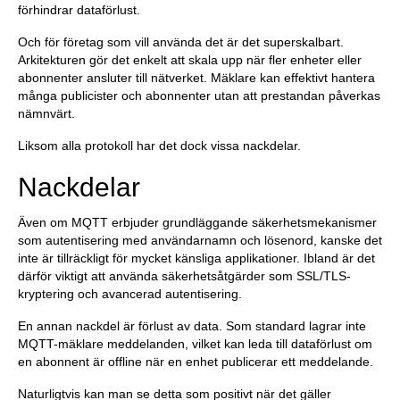
förhindrar dataförlust.
Och för företag som vill använda det är det superskalbart.
Arkitekturen gör det enkelt att skala upp när fler enheter eller
abonnenter ansluter till nätverket. Mäklare kan effektivt hantera
många publicister och abonnenter utan att prestandan påverkas
nämnvärt.
Liksom alla protokoll har det dock vissa nackdelar.
Nackdelar
Även om MQTT erbjuder grundläggande säkerhetsmekanismer
som autentisering med användarnamn och lösenord, kanske det
inte är tillräckligt för mycket känsliga applikationer. Ibland är det
därför viktigt att använda säkerhetsåtgärder som SSL/TLS-
kryptering och avancerad autentisering.
En annan nackdel är förlust av data. Som standard lagrar inte
MQTT-mäklare meddelanden, vilket kan leda till dataförlust om
en abonnent är offline när en enhet publicerar ett meddelande.
Naturligtvis kan man se detta som positivt när det gäller