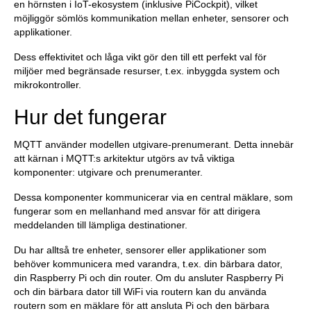
en hörnsten i IoT-ekosystem (inklusive PiCockpit), vilket
möjliggör sömlös kommunikation mellan enheter, sensorer och
applikationer.
Dess effektivitet och låga vikt gör den till ett perfekt val för
miljöer med begränsade resurser, t.ex. inbyggda system och
mikrokontroller.
Hur det fungerar
MQTT använder modellen utgivare-prenumerant. Detta innebär
att kärnan i MQTT:s arkitektur utgörs av två viktiga
komponenter: utgivare och prenumeranter.
Dessa komponenter kommunicerar via en central mäklare, som
fungerar som en mellanhand med ansvar för att dirigera
meddelanden till lämpliga destinationer.
Du har alltså tre enheter, sensorer eller applikationer som
behöver kommunicera med varandra, t.ex. din bärbara dator,
din Raspberry Pi och din router. Om du ansluter Raspberry Pi
och din bärbara dator till WiFi via routern kan du använda
routern som en mäklare för att ansluta Pi och den bärbara