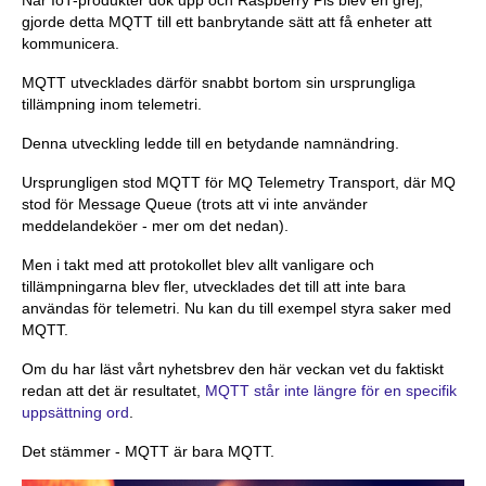
När IoT-produkter dök upp och Raspberry Pis blev en grej,
gjorde detta MQTT till ett banbrytande sätt att få enheter att
kommunicera.
MQTT utvecklades därför snabbt bortom sin ursprungliga
tillämpning inom telemetri.
Denna utveckling ledde till en betydande namnändring.
Ursprungligen stod MQTT för MQ Telemetry Transport, där MQ
stod för Message Queue (trots att vi inte använder
meddelandeköer - mer om det nedan).
Men i takt med att protokollet blev allt vanligare och
tillämpningarna blev fler, utvecklades det till att inte bara
användas för telemetri. Nu kan du till exempel styra saker med
MQTT.
Om du har läst vårt nyhetsbrev den här veckan vet du faktiskt
redan att det är resultatet,
MQTT står inte längre för en specifik
uppsättning ord
.
Det stämmer - MQTT är bara MQTT.