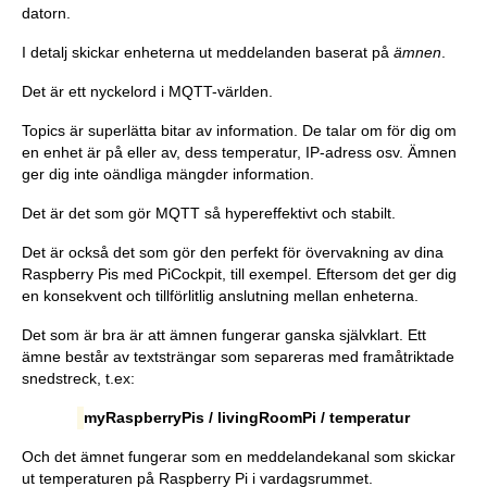
datorn.
I detalj skickar enheterna ut meddelanden baserat på
ämnen
.
Det är ett nyckelord i MQTT-världen.
Topics är superlätta bitar av information. De talar om för dig om
en enhet är på eller av, dess temperatur, IP-adress osv. Ämnen
ger dig inte oändliga mängder information.
Det är det som gör MQTT så hypereffektivt och stabilt.
Det är också det som gör den perfekt för övervakning av dina
Raspberry Pis med PiCockpit, till exempel. Eftersom det ger dig
en konsekvent och tillförlitlig anslutning mellan enheterna.
Det som är bra är att ämnen fungerar ganska självklart. Ett
ämne består av textsträngar som separeras med framåtriktade
snedstreck, t.ex:
myRaspberryPis / livingRoomPi / temperatur
Och det ämnet fungerar som en meddelandekanal som skickar
ut temperaturen på Raspberry Pi i vardagsrummet.