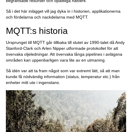
begränsade resurser och opålitliga nätverk.
Så i det här inlägget vill jag dyka in i historien, applikationerna
och fördelarna och nackdelarna med MQTT.
MQTT:s historia
Ursprunget till MQTT går tillbaka till slutet av 1990-talet då Andy
Stanford-Clark och Arlen Nipper utformade protokollet för att
övervaka oljeledningar. Att övervaka långa pipelines i avlägsna
områden kan uppenbarligen vara lite av en utmaning.
Så idén var att ta fram något som var extremt lätt, så att man
kunde få nödvändig information (status, temperatur etc.) från
enheter mitt ute i ingenstans.