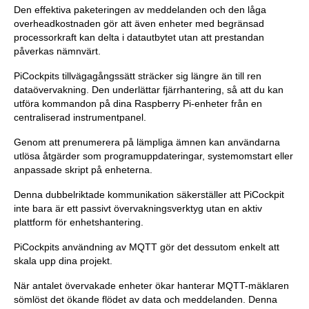
Den effektiva paketeringen av meddelanden och den låga
overheadkostnaden gör att även enheter med begränsad
processorkraft kan delta i datautbytet utan att prestandan
påverkas nämnvärt.
PiCockpits tillvägagångssätt sträcker sig längre än till ren
dataövervakning. Den underlättar fjärrhantering, så att du kan
utföra kommandon på dina Raspberry Pi-enheter från en
centraliserad instrumentpanel.
Genom att prenumerera på lämpliga ämnen kan användarna
utlösa åtgärder som programuppdateringar, systemomstart eller
anpassade skript på enheterna.
Denna dubbelriktade kommunikation säkerställer att PiCockpit
inte bara är ett passivt övervakningsverktyg utan en aktiv
plattform för enhetshantering.
PiCockpits användning av MQTT gör det dessutom enkelt att
skala upp dina projekt.
När antalet övervakade enheter ökar hanterar MQTT-mäklaren
sömlöst det ökande flödet av data och meddelanden. Denna