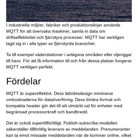
I industriella miljöer, fabriker och produktionslinjer används
MQTT för att övervaka maskiner, samla in data om
driftseffektivitet och fjärrstyra processer. MQTT har verkligen
tagit sig in i alla typer av fjärrstyrda branscher.
Ta till exempel väderstationer i avlägsna områden eller oljeriggar
till havs. För att få information till och från dessa platser fungerar
MQTT verkligen perfekt.
Fördelar
MQTT är supereffektivt. Dess lättviktsdesign minimerar
omkostnaderna för dataöverföring. Dess binära format och
kompakta header gör det till ett utmärkt val för enheter med
begränsad processorkraft och bandbredd.
Det är också supertillförlitligt. Publish-subscribe-modellen
säkerställer tillförlitlig leverans av meddelanden. Prenumeranter
kan ta emot missade meddelanden när de kommer online, vilket