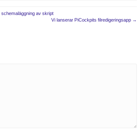
r schemaläggning av skript
Vi lanserar PiCockpits filredigeringsapp →