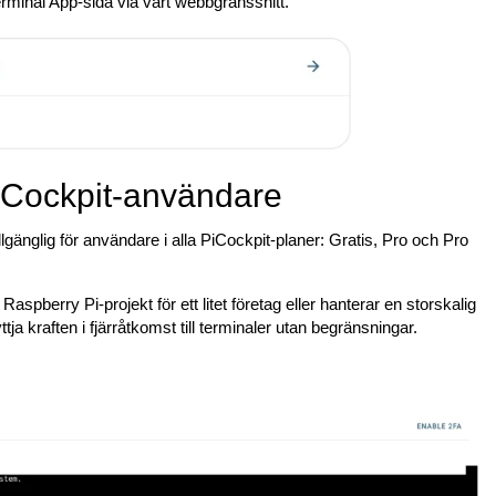
erminal App-sida via vårt webbgränssnitt.
 PiCockpit-användare
llgänglig för användare i alla PiCockpit-planer: Gratis, Pro och Pro
spberry Pi-projekt för ett litet företag eller hanterar en storskalig
ttja kraften i fjärråtkomst till terminaler utan begränsningar.