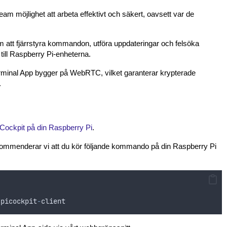
am möjlighet att arbeta effektivt och säkert, oavsett var de
 att fjärrstyra kommandon, utföra uppdateringar och felsöka
 till Raspberry Pi-enheterna.
Terminal App bygger på WebRTC, vilket garanterar krypterade
.
PiCockpit på din Raspberry Pi
.
ekommenderar vi att du kör följande kommando på din Raspberry Pi
picockpit
-
client