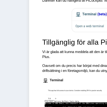
Därefter kan du navigera till PiCockpits T
Tillgänglig för alla
Vi är glada att kunna meddela att den är ti
Plus.
Oavsett om du precis har börjat med dina Ra
driftsättning i en företagsmiljö, kan du utny