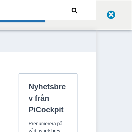
Change Language
Nyhetsbre
v från
PiCockpit
Prenumerera på
vårt nyhetsbrev