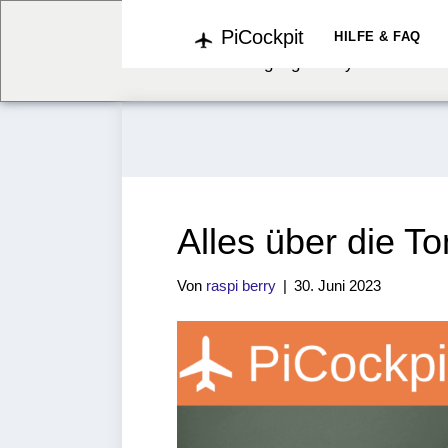
PiCockpit
We've detected you might b
HILFE & FAQ
language. Do you want to c
Alles über die 
Von
raspi berry
|
30. Juni 2023