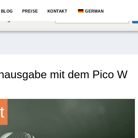
e speaking a different
BLOG
PREISE
KONTAKT
GERMAN
English
hange to:
Tonausgabe mit dem Pico W