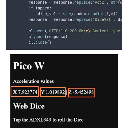
response
=
response
.
replace
(
'
AccZ
'
,
str
(
dat
if
 tapped
:
dice_val
=
str
(
random
.
randint
(
1
,
6
))
response
=
response
.
replace
(
'
DiceVal
'
,
dice
cl
.
send
(
'
HTTP/1.0 200 OK
\r\n
Content-type: t
cl
.
send
(
response
)
cl
.
close
()