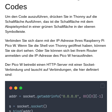
Codes
Um den Code auszuführen, drücken Sie in Thonny auf die
Schaltfläche Ausführen, das ist die Schaltfläche mit dem
Abspielsymbol in einer grünen Schaltfläche in der oberen
Symbolleiste.
Verbinden Sie sich dann mit der IP-Adresse Ihres Raspberry Pi
Pico W. Wenn Sie die Shell von Thonny geöffnet haben, können
Sie sie dort sehen. Oder Sie können sich bei Ihrem Router
anmelden und die IP-Adresse des Pico W herausfinden.
Der Pico W betreibt einen HTTP-Server mit einer Socket-
Verbindung und lauscht auf Verbindungen, die hier definiert
sind:
addr
=
socket
.
getaddrinfo
(
'
0.0.0.0
'
,
80
)[
0
][
-
1
]
s
=
socket
.
socket
()
s
.
bind
(
addr
)