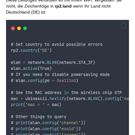
Diese Leitungen verbinden es mit Ihrem WiFi. Vergessen Sie
nicht, die Zeichenfolge in
rp2.land
wenn Ihr Land nicht
Deutschland (DE) ist.
# 
Set
country
to
avoid
possible
errors
rp2
.
country
(
'
DE
'
)
wlan
=
network
.
WLAN
(
network
.
STA_IF
)
wlan
.
active
(
True
)
# 
If
you
need
to
disable
powersaving
mode
# 
wlan
.
config
(
pm
=
0xa11140
)
# 
See
the
MAC
address
in
the
wireless
chip
OTP
mac
=
ubinascii
.
hexlify
(
network
.
WLAN
()
.
config
(
'
mac
'
print
(
'
mac = 
'
+
mac
)
# 
Other
things
to
query
# 
print
(
wlan
.
config
(
'
channel
'
))
# 
print
(
wlan
.
config
(
'
essid
'
))
# 
print
(
wlan
.
config
(
'
txpower
'
))