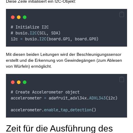
Diese Zeile initialisiert ein I2C-Objekt:
# 
Initialize
I2C
# 
busio
.
I2C
(
SCL
,
SDA
)
i2c
=
busio
.
I2C
(
board
.
GP1
,
board
.
GP0
)
Mit diesen beiden Leitungen wird der Beschleunigungssensor
erstellt und die Erkennung von Gewindegängen (zum Ablesen
von Würfeln) ermöglicht.
# 
Create
Accelerometer
object
accelerometer
=
adafruit_adxl34x
.
ADXL343
(
i2c
)
accelerometer
.
enable_tap_detection
()
Zeit für die Ausführung des