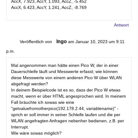
AccX, 7.923, AccY, 1.093, AccZ, -5.452
AccX, 6.423, AccY, 1.241, AccZ, -8.769
Antwort
Ingo
Veröffentlich von
am Januar 10, 2023 um 9:11
p.m.
Mal angenommen man hätte einen Pico W, der in einer
Dauerschleife läuft und Messwerte erfasst; wie können
diese Messwerte von einem anderen Pico W über WLAN
abgefragt werden?
In deinem Beispielcode ist es so, dass der Pico W etwas
macht, wenn er über HTML angesprochen wird. In meinem
Fall bräuchte ich sowas wie eine
"getvaluefromotherpico(192.178.2.44, variablename)" -
sprich er soll immer in seiner Schleife laufen und die per
WLAN angefragten Anfragen nebenher bedienen, z.B. per
Interrupt.
Wie wäre sowas möglich?