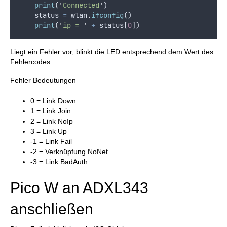
print
(
'
Connected
'
)
status
=
wlan
.
ifconfig
()
print
(
'
ip = 
'
+
status
[
0
])
Liegt ein Fehler vor, blinkt die LED entsprechend dem Wert des
Fehlercodes.
Fehler Bedeutungen
0 = Link Down
1 = Link Join
2 = Link NoIp
3 = Link Up
-1 = Link Fail
-2 = Verknüpfung NoNet
-3 = Link BadAuth
Pico W an ADXL343
anschließen