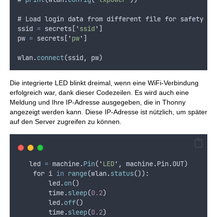
# 
Load
login
data
from
different
file
for
safety
re
ssid
=
secrets
[
'
ssid
'
]
pw
=
secrets
[
'
pw
'
]
wlan
.
connect
(
ssid
,
pw
)
Die integrierte LED blinkt dreimal, wenn eine WiFi-Verbindung
erfolgreich war, dank dieser Codezeilen. Es wird auch eine
Meldung und Ihre IP-Adresse ausgegeben, die in Thonny
angezeigt werden kann. Diese IP-Adresse ist nützlich, um später
auf den Server zugreifen zu können.
led
=
machine
.
Pin
(
'
LED
'
,
machine
.
Pin
.
OUT
)
for
i
in
range
(
wlan
.
status
()):
led
.
on
()
time
.
sleep
(
0.2
)
led
.
off
()
time
.
sleep
(
0.2
)