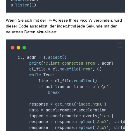
s
.
listen
(
1
)
Wenn Sie sich mit der IP-Adresse Ihres Pico W verbinden, wird
dieser Code ausgelöst, der index.html jede Sekunde mit den
neuesten Daten aktualisiert.
cl
,
addr
=
s
.
accept
()
print
(
'
Client connected from
'
,
addr
)
cl_file
=
cl
.
makefile
(
'
rwb
'
,
0
)
while
 True
:
line
=
cl_file
.
readline
()
if
not
line
or
line
==
b
'
\r\n
'
:
break
response
=
get_html
(
'
index.html
'
)
data
=
accelerometer
.
acceleration
tapped
=
accelerometer
.
events
[
'
tap
'
]
response
=
response
.
replace
(
'
AccX
'
,
str
(
dat
response
=
response
.
replace
(
'
AccY
'
,
str
(
dat