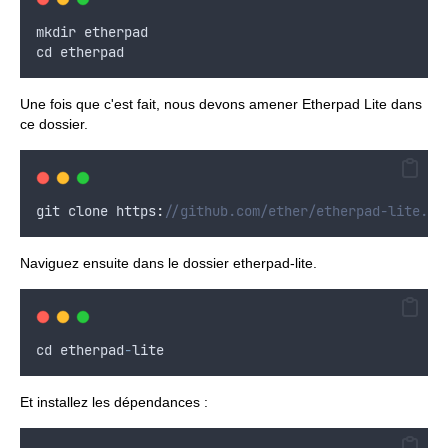
mkdir
etherpad
cd
etherpad
Une fois que c'est fait, nous devons amener Etherpad Lite dans
ce dossier.
git
clone
 https
:
//github.com/ether/etherpad-lite.gi
Naviguez ensuite dans le dossier etherpad-lite.
cd
etherpad
-
lite
Et installez les dépendances :