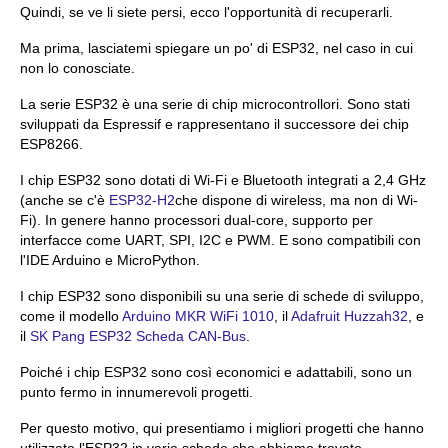
Quindi, se ve li siete persi, ecco l'opportunità di recuperarli.
Ma prima, lasciatemi spiegare un po' di ESP32, nel caso in cui
non lo conosciate.
La serie ESP32 è una serie di chip microcontrollori. Sono stati
sviluppati da Espressif e rappresentano il successore dei chip
ESP8266.
I chip ESP32 sono dotati di Wi-Fi e Bluetooth integrati a 2,4 GHz
(anche se c'è
ESP32-H2
che dispone di wireless, ma non di Wi-
Fi). In genere hanno processori dual-core, supporto per
interfacce come UART, SPI, I2C e PWM. E sono compatibili con
l'IDE Arduino e MicroPython.
I chip ESP32 sono disponibili su una serie di schede di sviluppo,
come il modello
Arduino MKR WiFi 1010
, il
Adafruit Huzzah32
, e
il
SK Pang ESP32 Scheda CAN-Bus
.
Poiché i chip ESP32 sono così economici e adattabili, sono un
punto fermo in innumerevoli progetti.
Per questo motivo, qui presentiamo i migliori progetti che hanno