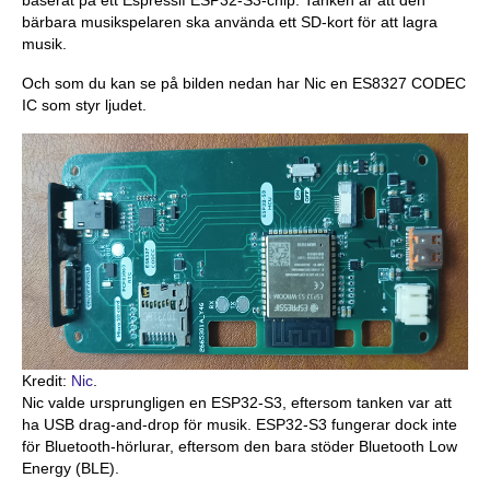
baserat på ett Espressif ESP32-S3-chip. Tanken är att den
bärbara musikspelaren ska använda ett SD-kort för att lagra
musik.
Och som du kan se på bilden nedan har Nic en ES8327 CODEC
IC som styr ljudet.
Kredit:
Nic
.
Nic valde ursprungligen en ESP32-S3, eftersom tanken var att
ha USB drag-and-drop för musik. ESP32-S3 fungerar dock inte
för Bluetooth-hörlurar, eftersom den bara stöder Bluetooth Low
Energy (BLE).