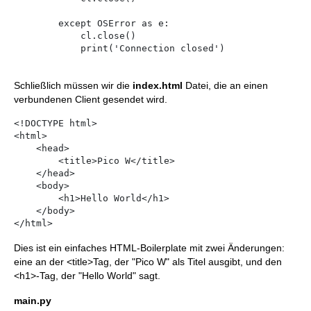
        except OSError as e:

            cl.close()

            print('Connection closed')

Schließlich müssen wir die
index.html
Datei, die an einen
verbundenen Client gesendet wird.
<!DOCTYPE html>

<html>

    <head>

        <title>Pico W</title>

    </head>

    <body>

        <h1>Hello World</h1>

    </body>

</html>
Dies ist ein einfaches HTML-Boilerplate mit zwei Änderungen:
eine an der <title>Tag, der "Pico W" als Titel ausgibt, und den
<h1>-Tag, der "Hello World" sagt.
main.py