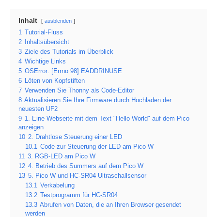
Inhalt
ausblenden
1
Tutorial-Fluss
2
Inhaltsübersicht
3
Ziele des Tutorials im Überblick
4
Wichtige Links
5
OSError: [Errno 98] EADDRINUSE
6
Löten von Kopfstiften
7
Verwenden Sie Thonny als Code-Editor
8
Aktualisieren Sie Ihre Firmware durch Hochladen der
neuesten UF2
9
1. Eine Webseite mit dem Text "Hello World" auf dem Pico
anzeigen
10
2. Drahtlose Steuerung einer LED
10.1
Code zur Steuerung der LED am Pico W
11
3. RGB-LED am Pico W
12
4. Betrieb des Summers auf dem Pico W
13
5. Pico W und HC-SR04 Ultraschallsensor
13.1
Verkabelung
13.2
Testprogramm für HC-SR04
13.3
Abrufen von Daten, die an Ihren Browser gesendet
werden