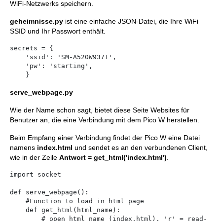
WiFi-Netzwerks speichern.
geheimnisse.py
ist eine einfache JSON-Datei, die Ihre WiFi
SSID und Ihr Passwort enthält.
secrets = {

    'ssid': 'SM-A520W9371',

    'pw': 'starting',

serve_webpage.py
Wie der Name schon sagt, bietet diese Seite Websites für
Benutzer an, die eine Verbindung mit dem Pico W herstellen.
Beim Empfang einer Verbindung findet der Pico W eine Datei
namens
index.html
und sendet es an den verbundenen Client,
wie in der Zeile
Antwort = get_html('index.html')
.
import socket

def serve_webpage():

    #Function to load in html page    

    def get_html(html_name):

        # open html_name (index.html), 'r' = read-