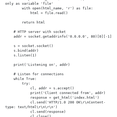
only as variable 'file'

        with open(html_name, 'r') as file:

            html = file.read()

        return html

    # HTTP server with socket

    addr = socket.getaddrinfo('0.0.0.0', 80)[0][-1]

    s = socket.socket()

    s.bind(addr)

    s.listen(1)

    print('Listening on', addr)

    # Listen for connections

    while True:

        try:

            cl, addr = s.accept()

            print('Client connected from', addr)

            response = get_html('index.html')

            cl.send('HTTP/1.0 200 OK\r\nContent-
type: text/html\r\n\r\n')

            cl.send(response)

            cl.close()
