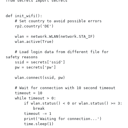
from secrets import secrets

def init_wifi():

    # Set country to avoid possible errors

    rp2.country('DE')

    wlan = network.WLAN(network.STA_IF)

    wlan.active(True)

    # Load login data from different file for 
safety reasons

    ssid = secrets['ssid']

    pw = secrets['pw']

    wlan.connect(ssid, pw)

    # Wait for connection with 10 second timeout

    timeout = 10

    while timeout > 0:

        if wlan.status() < 0 or wlan.status() >= 3:

            break

        timeout -= 1

        print('Waiting for connection...')

        time.sleep(1)
