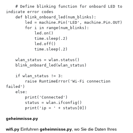
    # Define blinking function for onboard LED to 
indicate error codes    

    def blink_onboard_led(num_blinks):

        led = machine.Pin('LED', machine.Pin.OUT)

        for i in range(num_blinks):

            led.on()

            time.sleep(.2)

            led.off()

            time.sleep(.2)

    wlan_status = wlan.status()

    blink_onboard_led(wlan_status)

    if wlan_status != 3:

        raise RuntimeError('Wi-Fi connection 
failed')

    else:

        print('Connected')

        status = wlan.ifconfig()

geheimnisse.py
wifi.py
Einfuhren
geheimnisse.py
, wo Sie die Daten Ihres