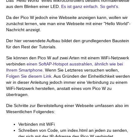
Das "Hello World" eines Mikrocontrollers besteht normalerweise
aus dem Blinken einer LED.
Es ist ganz einfach. So geht's.
Da der Pico W jedoch eine Webseite anzeigen kann, wollen wir
zunächst lernen, wie man eine Webseite mit einer "Hello World"-
Nachricht anzeigt.
Der hier verwendete Aufbau bildet den grundlegenden Baustein
für den Rest der Tutorials.
Sie können den Pico W auf zwei Arten mit einem WiFi-Netzwerk
verbinden
einen SoftAP-Hotspot ausstrahlen, ähnlich wie bei
Ihrem Smartphone
. Wenn Sie Letzteres versuchen wollen,
Folgen Sie diesem Link
. Aus Gründen der Einheitlichkeit werden
wir in dieser Anleitung jedoch immer eine Verbindung zu einem
WiFi-Netzwerk herstellen, anstatt eines vom Pico W zu
übertragen.
Die Schritte zur Bereitstellung einer Webseite umfassen also im
Wesentlichen Folgendes:
Verbinden mit WiFi
Schreiben von Code, um index.html an jeden zu senden,
der sich mit der IP-Adresse des Pico W verbindet