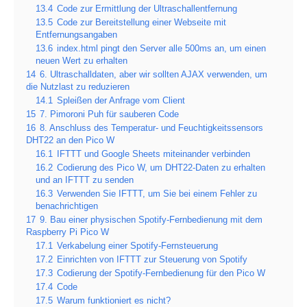
13.4
Code zur Ermittlung der Ultraschallentfernung
13.5
Code zur Bereitstellung einer Webseite mit
Entfernungsangaben
13.6
index.html pingt den Server alle 500ms an, um einen
neuen Wert zu erhalten
14
6. Ultraschalldaten, aber wir sollten AJAX verwenden, um
die Nutzlast zu reduzieren
14.1
Spleißen der Anfrage vom Client
15
7. Pimoroni Puh für sauberen Code
16
8. Anschluss des Temperatur- und Feuchtigkeitssensors
DHT22 an den Pico W
16.1
IFTTT und Google Sheets miteinander verbinden
16.2
Codierung des Pico W, um DHT22-Daten zu erhalten
und an IFTTT zu senden
16.3
Verwenden Sie IFTTT, um Sie bei einem Fehler zu
benachrichtigen
17
9. Bau einer physischen Spotify-Fernbedienung mit dem
Raspberry Pi Pico W
17.1
Verkabelung einer Spotify-Fernsteuerung
17.2
Einrichten von IFTTT zur Steuerung von Spotify
17.3
Codierung der Spotify-Fernbedienung für den Pico W
17.4
Code
17.5
Warum funktioniert es nicht?